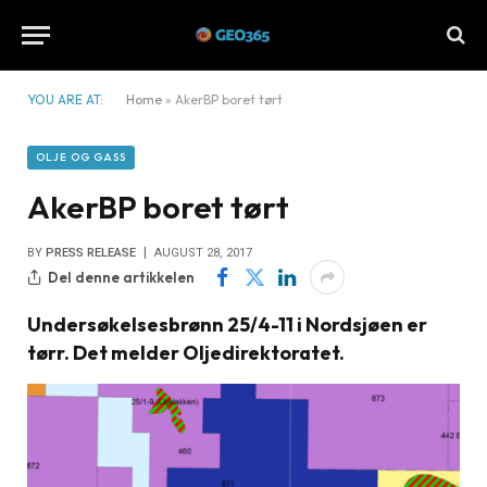
YOU ARE AT:
Home
»
AkerBP boret tørt
OLJE OG GASS
AkerBP boret tørt
BY
PRESS RELEASE
AUGUST 28, 2017
Del denne artikkelen
Undersøkelsesbrønn 25/4-11 i Nordsjøen er
tørr. Det melder Oljedirektoratet.