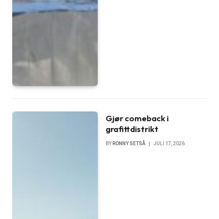
Gjør comeback i
grafittdistrikt
BY
RONNY SETSÅ
JULI 17, 2026