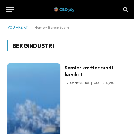
YOU ARE AT:
Home
»
Bergindustri
BERGINDUSTRI
Samler krefter rundt
larvikitt
BY
RONNY SETSÅ
AUGUST 6, 2026