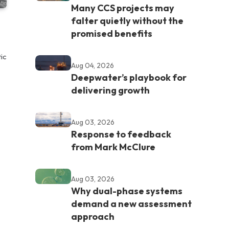
Many CCS projects may
falter quietly without the
promised benefits
ic
Aug 04, 2026
Deepwater’s playbook for
delivering growth
Aug 03, 2026
Response to feedback
from Mark McClure
Aug 03, 2026
Why dual-phase systems
demand a new assessment
approach