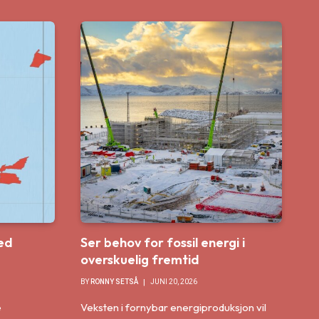
ed
Ser behov for fossil energi i
overskuelig fremtid
BY
RONNY SETSÅ
JUNI 20, 2026
e
Veksten i fornybar energiproduksjon vil