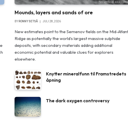
Mounds, layers and sands of ore
BY
RONNY SETSÅ
JULI 28, 2026
New estimates point to the Semenov fields on the Mid-Atlant
Ridge as potentially the world’s largest massive sulphide
he
deposits, with secondary materials adding additional
ch
economic potential and valuable clues for explorers
elsewhere.
Knytter mineralfunn til Framstredets
åpning
The dark oxygen controversy