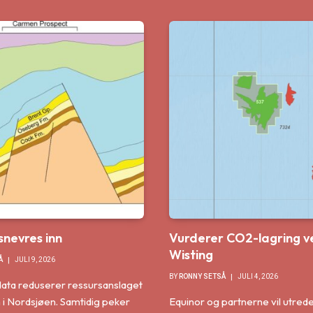
nevres inn
Vurderer CO2-lagring v
Wisting
Å
JULI 9, 2026
BY
RONNY SETSÅ
JULI 4, 2026
ata reduserer ressursanslaget
i Nordsjøen. Samtidig peker
Equinor og partnerne vil utred