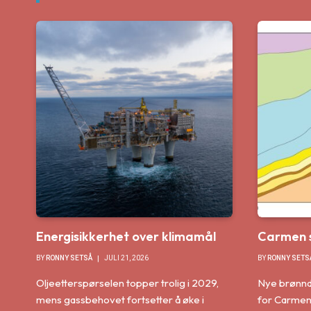
Energisikkerhet over klimamål
Carmen s
BY
RONNY SETSÅ
JULI 21, 2026
BY
RONNY SETS
Oljeetterspørselen topper trolig i 2029,
Nye brønnd
mens gassbehovet fortsetter å øke i
for Carmen 