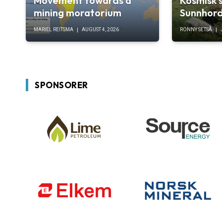
Movement towards a
Kosmisk s
mining moratorium
Sunnhor
MARIEL REITSMA
AUGUST 4, 2026
RONNY SETSÅ
SPONSORER