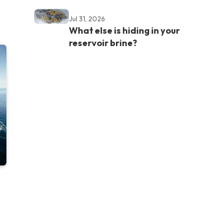
Jul 31, 2026
What else is hiding in your
reservoir brine?