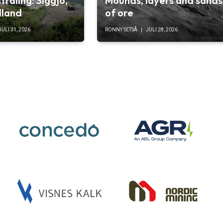
tråling: Siggjo,
Mounds, layers and sands
dland
of ore
JULI 31, 2026
RONNY SETSÅ
JULI 28, 2026