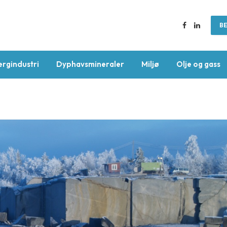
BE
Facebook
LinkedIn
ergindustri
Dyphavsmineraler
Miljø
Olje og gass