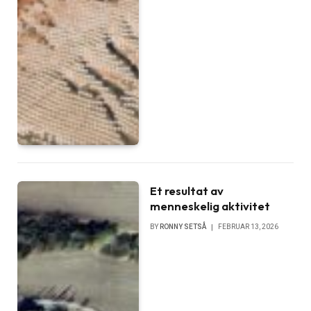
Et resultat av
menneskelig aktivitet
BY
RONNY SETSÅ
FEBRUAR 13, 2026