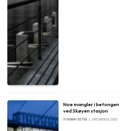
Noe mangler i betongen
ved Skøyen stasjon
BY
RONNY SETSÅ
OKTOBER 23, 2025