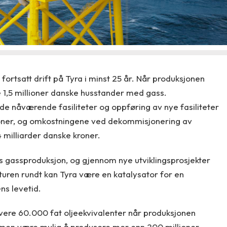
ortsatt drift på Tyra i minst 25 år. Når produksjonen
ne 1,5 millioner danske husstander med gass.
 de nåværende fasiliteter og oppføring av nye fasiliteter
 kroner, og omkostningene ved dekommisjonering av
4 milliarder danske kroner.
s gassproduksjon, og gjennom nye utviklingsprosjekter
kturen rundt kan Tyra være en katalysator for en
ns levetid.
evere 60.000 fat oljeekvivalenter når produksjonen
sammen være mulig å produsere mer enn 200 millioner