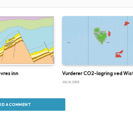
vres inn
Vurderer CO2-lagring ved Wis
JULI 4, 2026
DD A COMMENT