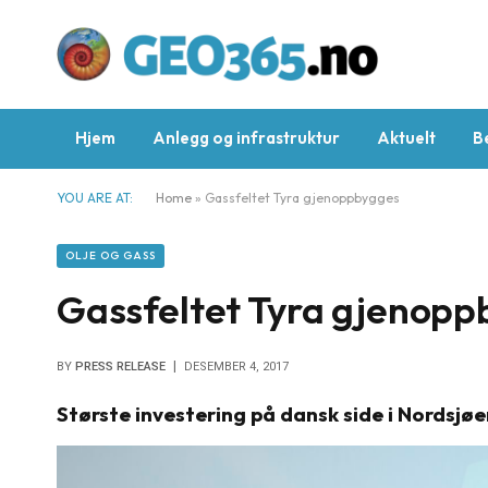
Hjem
Anlegg og infrastruktur
Aktuelt
B
YOU ARE AT:
Home
»
Gassfeltet Tyra gjenoppbygges
OLJE OG GASS
Gassfeltet Tyra gjenopp
BY
PRESS RELEASE
DESEMBER 4, 2017
Største investering på dansk side i Nordsjø