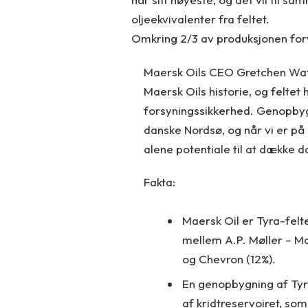
oljeekvivalenter fra feltet.
Omkring 2/3 av produksjonen forv
Maersk Oils CEO Gretchen Watkin
Maersk Oils historie, og feltet
forsyningssikkerhed. Genopbygn
danske Nordsø, og når vi er på 
alene potentiale til at dække da
Fakta:
Maersk Oil er Tyra-felt
mellem A.P. Møller – Mæ
og Chevron (12%).
En genopbygning af Tyr
af kridtreservoiret, som