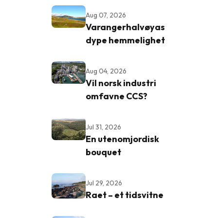
Aug 07, 2026
Varangerhalvøyas
dype hemmelighet
Aug 04, 2026
Vil norsk industri
omfavne CCS?
Jul 31, 2026
En utenomjordisk
bouquet
Jul 29, 2026
Raet – et tidsvitne