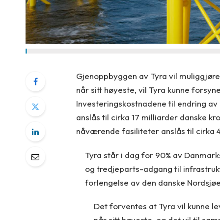
Gjenoppbyggen av Tyra vil muliggjøre f
når sitt høyeste, vil Tyra kunne forsy
Investeringskostnadene til endring av
anslås til cirka 17 milliarder danske
nåværende fasiliteter anslås til cirka 
Tyra står i dag for 90% av Danmark
og tredjeparts-adgang til infrastru
forlengelse av den danske Nordsjøe
Det forventes at Tyra vil kunne l
når sitt høyeste, og det vil til 