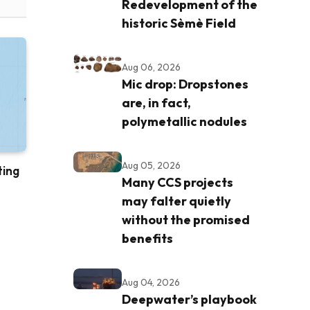
Redevelopment of the
historic Sèmè Field
Aug 06, 2026
Mic drop: Dropstones
are, in fact,
polymetallic nodules
Aug 05, 2026
ting
Many CCS projects
may falter quietly
without the promised
benefits
Aug 04, 2026
Deepwater’s playbook