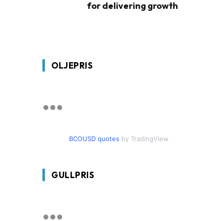
for delivering growth
OLJEPRIS
BCOUSD quotes
by TradingView
GULLPRIS