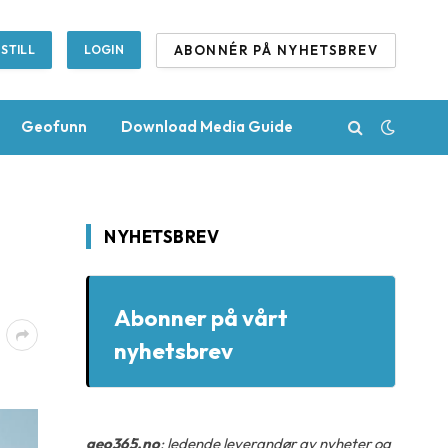
ABONNÉR PÅ NYHETSBREV
STILL
LOGIN
Geofunn
Download Media Guide
NYHETSBREV
Abonner på vårt
nyhetsbrev
geo365.no
: ledende leverandør av nyheter og