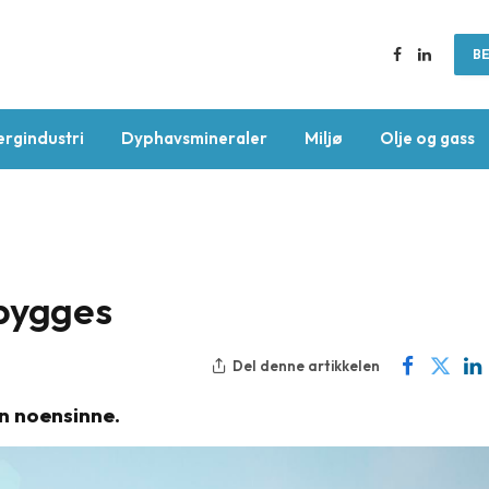
BE
Facebook
LinkedIn
ergindustri
Dyphavsmineraler
Miljø
Olje og gass
bygges
Del denne artikkelen
en noensinne.