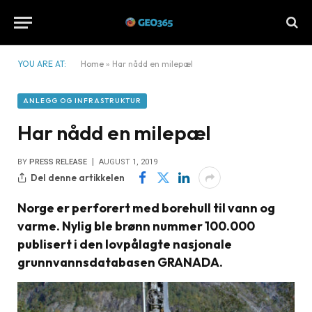
YOU ARE AT:
Home
»
Har nådd en milepæl
ANLEGG OG INFRASTRUKTUR
Har nådd en milepæl
BY
PRESS RELEASE
AUGUST 1, 2019
Del denne artikkelen
Norge er perforert med borehull til vann og
varme. Nylig ble brønn nummer 100.000
publisert i den lovpålagte nasjonale
grunnvannsdatabasen GRANADA.