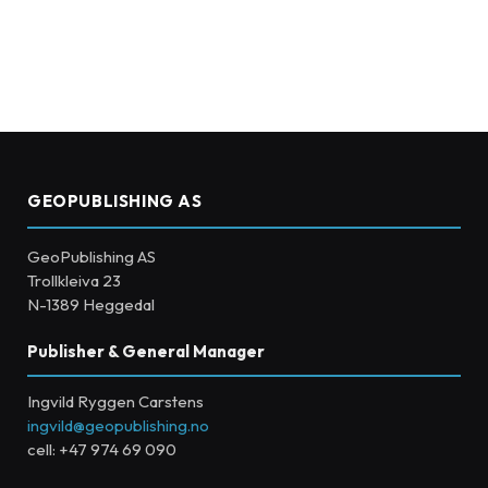
GEOPUBLISHING AS
GeoPublishing AS
Trollkleiva 23
N-1389 Heggedal
Publisher & General Manager
Ingvild Ryggen Carstens
ingvild@geopublishing.no
cell: +47 974 69 090