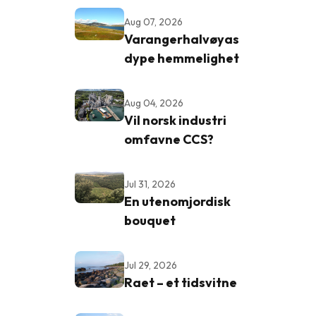
Aug 07, 2026
Varangerhalvøyas
dype hemmelighet
Aug 04, 2026
Vil norsk industri
omfavne CCS?
Jul 31, 2026
En utenomjordisk
bouquet
Jul 29, 2026
Raet – et tidsvitne