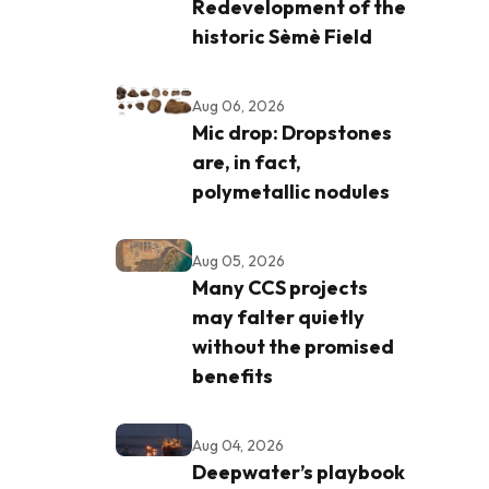
Redevelopment of the
historic Sèmè Field
Aug 06, 2026
Mic drop: Dropstones
are, in fact,
polymetallic nodules
Aug 05, 2026
Many CCS projects
may falter quietly
without the promised
benefits
Aug 04, 2026
Deepwater’s playbook