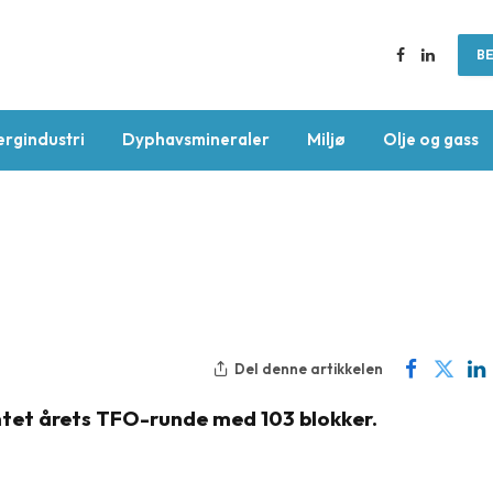
BE
Facebook
LinkedIn
ergindustri
Dyphavsmineraler
Miljø
Olje og gass
Del denne artikkelen
tet årets TFO-runde med 103 blokker.