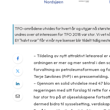
TFO-områdene utvides for hvert år og utgjør nå størstep
undres over at interessen for TFO 2018 var stor. Vi vet n
Et "halvt svar" får vi når nye lisenser blir tildelt tidlig nest
– Tildeling av nytt attraktivt leteareal 
ordningen er mer og mer sentral i den sa
forvaltning av petroleumsformuen og for
Terje Søviknes (FrP) i en pressemelding
.
– Gjennom en solid utvidelse med 47 blo
regjeringen med sitt forslag til rette for
har stor tro på at oljeselskapene fortsat
dermed bidra til sysselsetting, verdiskap