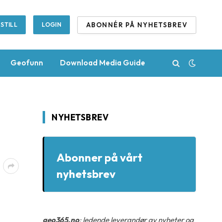
ABONNÉR PÅ NYHETSBREV
STILL
LOGIN
Geofunn
Download Media Guide
NYHETSBREV
Abonner på vårt
nyhetsbrev
geo365.no
: ledende leverandør av nyheter og