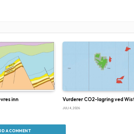
vres inn
Vurderer CO2-lagring ved Wis
JULI 4, 2026
DD A COMMENT