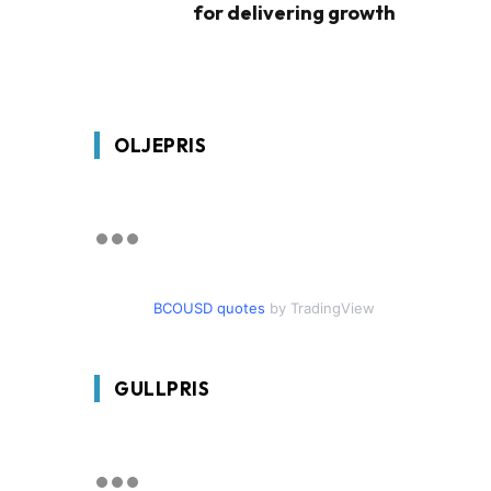
for delivering growth
OLJEPRIS
BCOUSD quotes
by TradingView
GULLPRIS