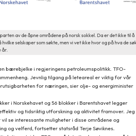
arten av de åpne områdene på norsk sokkel. Da er det ikke til å
å hvilke selskaper som søkte, men vi vet ikke hvor og på hva de sø
e år.
er en bærebjelke i regjeringens petroleumspolitikk. TFO-
mmenheng. Jevnlig tilgang på leteareal er viktig for vår
utsigbarheten for næringen, sier olje- og energiminister
kker i Norskehavet og 56 blokker i Barentshavet legger
 effektiv og tidsriktig utforskning og aktivitet framover. Jeg
t vil se interessante muligheter i disse områdene og
ing og velferd, fortsetter statsråd Terje Søviknes.