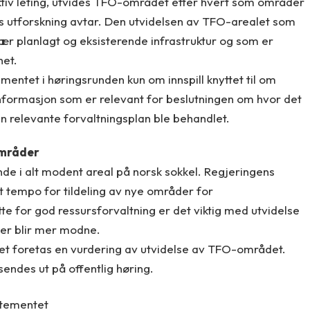
ffektiv leting, utvides TFO-området etter hvert som områder
is utforskning avtar. Den utvidelsen av TFO-arealet som
r planlagt og eksisterende infrastruktur og som er
het.
mentet i høringsrunden kun om innspill knyttet til om
 informasjon som er relevant for beslutningen om hvor det
n relevante forvaltningsplan ble behandlet.
områder
de i alt modent areal på norsk sokkel. Regjeringens
yt tempo for tildeling av nye områder for
tte for god ressursforvaltning er det viktig med utvidelse
er blir mer modne.
t foretas en vurdering av utvidelse av TFO-området.
endes ut på offentlig høring.
rtementet