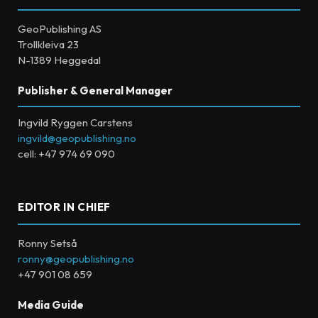
GeoPublishing AS
Trollkleiva 23
N-1389 Heggedal
Publisher & General Manager
Ingvild Ryggen Carstens
ingvild@geopublishing.no
cell: +47 974 69 090
EDITOR IN CHIEF
Ronny Setså
ronny@geopublishing.no
+47 901 08 659
Media Guide