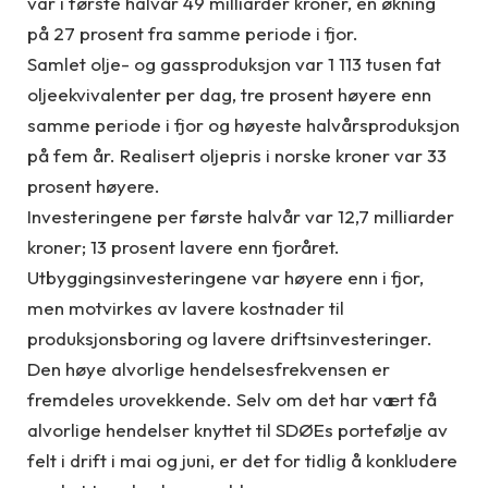
var i første halvår 49 milliarder kroner, en økning
på 27 prosent fra samme periode i fjor.
Samlet olje- og gassproduksjon var 1 113 tusen fat
oljeekvivalenter per dag, tre prosent høyere enn
samme periode i fjor og høyeste halvårsproduksjon
på fem år. Realisert oljepris i norske kroner var 33
prosent høyere.
Investeringene per første halvår var 12,7 milliarder
kroner; 13 prosent lavere enn fjoråret.
Utbyggingsinvesteringene var høyere enn i fjor,
men motvirkes av lavere kostnader til
produksjonsboring og lavere driftsinvesteringer.
Den høye alvorlige hendelsesfrekvensen er
fremdeles urovekkende. Selv om det har vært få
alvorlige hendelser knyttet til SDØEs portefølje av
felt i drift i mai og juni, er det for tidlig å konkludere