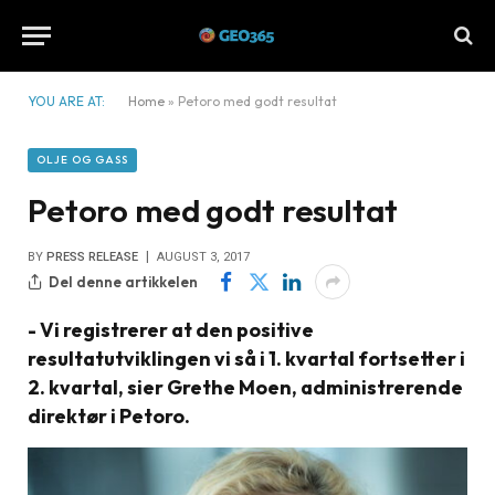
YOU ARE AT:
Home
»
Petoro med godt resultat
OLJE OG GASS
Petoro med godt resultat
BY
PRESS RELEASE
AUGUST 3, 2017
Del denne artikkelen
- Vi registrerer at den positive
resultatutviklingen vi så i 1. kvartal fortsetter i
2. kvartal, sier Grethe Moen, administrerende
direktør i Petoro.