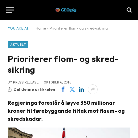
YOU ARE AT:
Home
»
Prioriterer flom- og skred-sikring
AKTUELT
Prioriterer flom- og skred-
sikring
BY
PRESS RELEASE
OKTOBER 6, 2016
Del denne artikkelen
Regjeringa foreslår å løyve 350 millionar
kroner til førebyggande tiltak mot flaum- og
skredskadar.