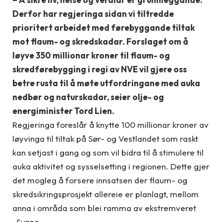
Derfor har regjeringa sidan vi tiltredde
prioritert arbeidet med førebyggande tiltak
mot flaum- og skredskadar. Forslaget om å
løyve 350 millionar kroner til flaum- og
skredførebygging i regi av NVE vil gjere oss
betre rusta til å møte utfordringane med auka
nedbør og naturskadar, seier olje- og
energiminister Tord Lien.
Regjeringa foreslår å knytte 100 millionar kroner av
løyvinga til tiltak på Sør- og Vestlandet som raskt
kan setjast i gang og som vil bidra til å stimulere til
auka aktivitet og sysselsetting i regionen. Dette gjer
det mogleg å forsere innsatsen der flaum- og
skredsikrings­prosjekt allereie er planlagt, mellom
anna i områda som blei ramma av ekstremveret
«Synne».