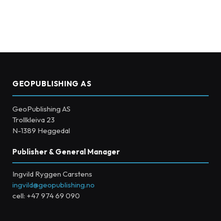
GEOPUBLISHING AS
GeoPublishing AS
Trollkleiva 23
N-1389 Heggedal
Publisher & General Manager
Ingvild Ryggen Carstens
ingvild@geopublishing.no
cell: +47 974 69 090