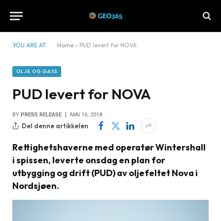
YOU ARE AT:
Home
»
PUD levert for NOVA
OLJE OG GASS
PUD levert for NOVA
BY
PRESS RELEASE
MAI 16, 2018
Del denne artikkelen
Rettighetshaverne med operatør Wintershall
i spissen, leverte onsdag en plan for
utbygging og drift (PUD) av oljefeltet Nova i
Nordsjøen.