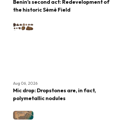
Benin’s second act: Redevelopment of
the historic Sèmè Field
Aug 06, 2026
Mic drop: Dropstones are, in fact,
polymetallic nodules