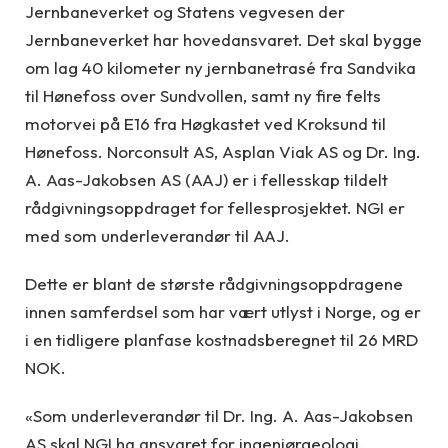
Jernbaneverket og Statens vegvesen der
Jernbaneverket har hovedansvaret. Det skal bygge
om lag 40 kilometer ny jernbanetrasé fra Sandvika
til Hønefoss over Sundvollen, samt ny fire felts
motorvei på E16 fra Høgkastet ved Kroksund til
Hønefoss. Norconsult AS, Asplan Viak AS og Dr. Ing.
A. Aas-Jakobsen AS (AAJ) er i fellesskap tildelt
rådgivningsoppdraget for fellesprosjektet. NGI er
med som underleverandør til AAJ.
Dette er blant de største rådgivningsoppdragene
innen samferdsel som har vært utlyst i Norge, og er
i en tidligere planfase kostnadsberegnet til 26 MRD
NOK.
«Som underleverandør til Dr. Ing. A. Aas-Jakobsen
AS skal NGI ha ansvaret for ingeniørgeologi,