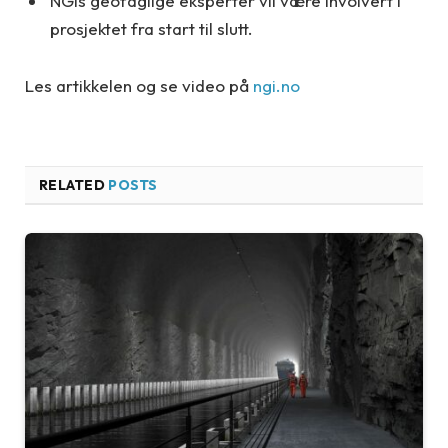
NGIs geofaglige eksperter vil være involvert i
prosjektet fra start til slutt.
Les artikkelen og se video på
ngi.no
RELATED
POSTS