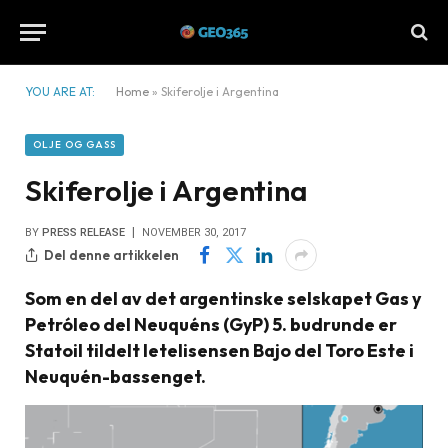
YOU ARE AT:
Home
»
Skiferolje i Argentina
OLJE OG GASS
Skiferolje i Argentina
BY
PRESS RELEASE
NOVEMBER 30, 2017
Del denne artikkelen
Som en del av det argentinske selskapet Gas y
Petróleo del Neuquéns (GyP) 5. budrunde er
Statoil tildelt letelisensen Bajo del Toro Este i
Neuquén-bassenget.