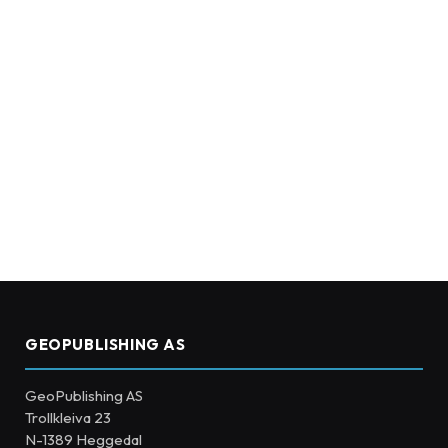
GEOPUBLISHING AS
GeoPublishing AS
Trollkleiva 23
N-1389 Heggedal