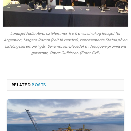
Landsjef Nidia Alvarez (Nummer tre fra venstre) og letesjef for
Argentina, Mogens Ramm (helt til venstre), representerte Statoil på en
tildelingsseremoni i går. Seremonien ble ledet av Neuquén-provinsens
guvernør, Omar Gutiérrez. (Foto: GyP)
RELATED
POSTS