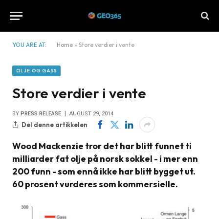
YOU ARE AT:
Home
»
Store verdier i vente
OLJE OG GASS
Store verdier i vente
BY
PRESS RELEASE
AUGUST 29, 2014
Del denne artikkelen
Wood Mackenzie tror det har blitt funnet ti
milliarder fat olje på norsk sokkel - i mer enn
200 funn - som ennå ikke har blitt bygget ut.
60 prosent vurderes som kommersielle.