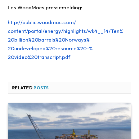
Les WoodMacs pressemelding:
http://public.woodmac.com/
content/portal/energy/
highlights/wk4__14/Ten%
20billion%20barrels%20Norways%
20undeveloped%20resource%20-%
20video%20transcript.pdf
RELATED
POSTS