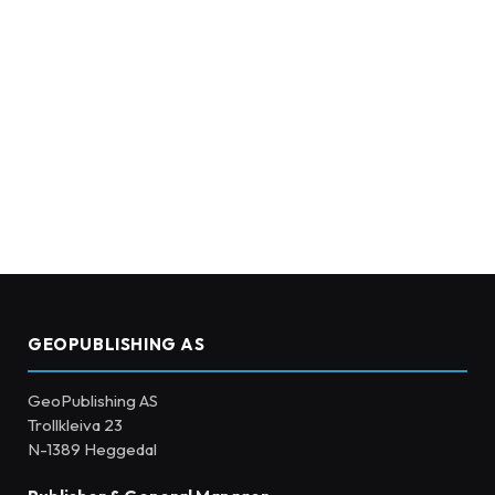
GEOPUBLISHING AS
GeoPublishing AS
Trollkleiva 23
N-1389 Heggedal