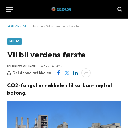
YOU ARE AT:
Home
»
Vil bli verdens første
MILJØ
Vil bli verdens første
BY
PRESS RELEASE
MARS 16, 2018
Del denne artikkelen
CO2-fangst er nøkkelen til karbon-nøytral
betong.