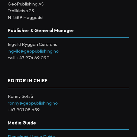
GeoPublishing AS
Trollkleiva 23
N-1389 Heggedal
Publisher & General Manager
Ingvild Ryggen Carstens
ingvild@geopublishing.no
cell: +47 974 69 090
EDITOR IN CHIEF
Ronny Setså
ronny@geopublishing.no
+47 901 08 659
Media Guide
Download Media Guide