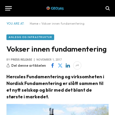
YOU ARE AT:
Home
»
Vokser innen fundamentering
ANLEGG OG INFRASTRUKTUR
Vokser innen fundamentering
BY
PRESS RELEASE
NOVEMBER 1, 2017
Del denne artikkelen
Hercules Fundamentering og virksomheten i
Nordisk Fundamentering er slått sammen til
et nytt selskap og blir med det blant de
største i markedet.