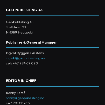
GEOPUBLISHING AS
GeoPublishing AS
Trollkleiva 23
N-1389 Heggedal
Publisher & General Manager
Ingvild Ryggen Carstens
ingvild@geopublishing.no
cell: +47 974 69 090
EDITOR IN CHIEF
Ronny Setså
ronny@geopublishing.no
+47 901 08 659