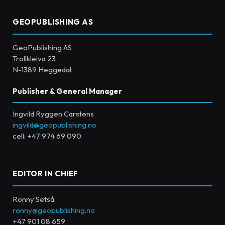
GEOPUBLISHING AS
GeoPublishing AS
Trollkleiva 23
N-1389 Heggedal
Publisher & General Manager
Ingvild Ryggen Carstens
ingvild@geopublishing.no
cell: +47 974 69 090
EDITOR IN CHIEF
Ronny Setså
ronny@geopublishing.no
+47 901 08 659