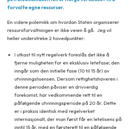
forvalte egne ressurser.
En videre polemikk om hvordan Staten organiserer
ressursforvaltningen er ikke veien å gå. Jeg vil
heller understreke 2 hovedpunkter:
I utkast til nytt regelverk foreslås det ikke å
fjerne muligheten for en eksklusiv letefase; den
inngår som den initielle fase (10 til 15 år) av
utvinningslisensen. Dersom rettighetshaveren i
denne perioden påviser en drivverdig
forekomst, har vedkommende rett til en
påfølgende utvinningsperiode på 20 år. Dette
er i praksis identisk med regelverket
internasjonalt, der man først får en letelisens på
inntil 15 år, med en førsterett til en påfølgende