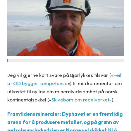
Jeg vil gjerne kort svare på Bjørlykkes tilsvar («
Feil
at OD bygger kompetanse
«) til min kommentar om
utkastet til ny lov om mineralvirksomhet på norsk
kontinentalsokkel («
Skivebom om regelverket
«).
Framtidens mineraler:
Dyphavet er en fremtidig
arena for å produsere metaller, og på grunn av
petroleumsindustrien er Norge vel skikket til å