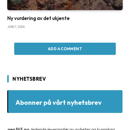
Ny vurdering av det ukjente
JUNI 7, 2026
ADD A COMMENT
NYHETSBREV
Abonner på vårt nyhetsbrev
geo365.no
: ledende leverandør av nyheter og kunnskap