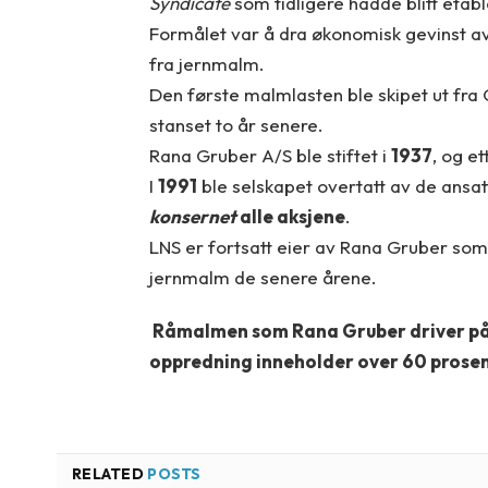
Syndicate
som tidligere hadde blitt eta
Formålet var å dra økonomisk gevinst av
fra jernmalm.
Den første malmlasten ble skipet ut fra 
stanset to år senere.
Rana Gruber A/S ble stiftet i
1937
, og e
I
1991
ble selskapet overtatt av de ans
konsernet
alle aksjene
.
LNS er fortsatt eier av Rana Gruber som «
jernmalm de senere årene.
Råmalmen som Rana Gruber driver på 
oppredning inneholder over 60 prosen
RELATED
POSTS