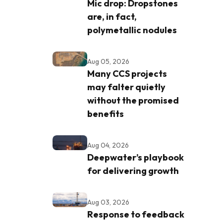
Mic drop: Dropstones
are, in fact,
polymetallic nodules
Aug 05, 2026
Many CCS projects
may falter quietly
without the promised
benefits
Aug 04, 2026
Deepwater’s playbook
for delivering growth
Aug 03, 2026
Response to feedback