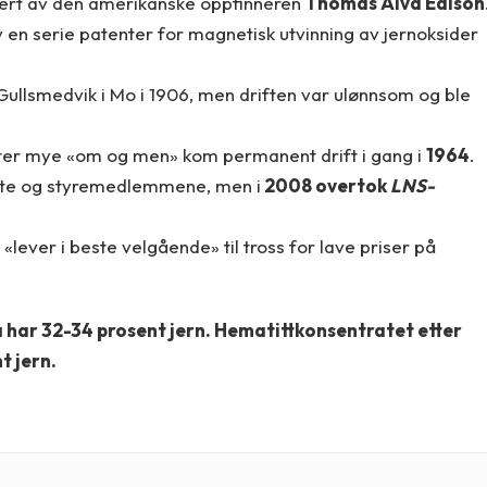
blert av den amerikanske oppfinneren
Thomas Alva Edison
 en serie patenter for magnetisk utvinning av jernoksider
Gullsmedvik i Mo i 1906, men driften var ulønnsom og ble
tter mye «om og men» kom permanent drift i gang i
1964
.
atte og styremedlemmene, men i
2008 overtok
LNS-
lever i beste velgående» til tross for lave priser på
har 32-34 prosent jern. Hematittkonsentratet etter
t jern.