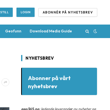
ABONNÉR PÅ NYHETSBREV
STILL
LOGIN
Geofunn
Download Media Guide
NYHETSBREV
Abonner på vårt
nyhetsbrev
geo365.no
: ledende leverandør av nyheter og