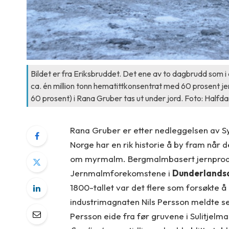
Bildet er fra Eriksbruddet. Det ene av to dagbrudd som i
ca. én million tonn hematittkonsentrat med 60 prosent 
60 prosent) i Rana Gruber tas ut under jord. Foto: Halfd
Rana Gruber er etter nedleggelsen av S
Norge har en rik historie å by fram når
om myrmalm. Bergmalmbasert jernproduk
Jernmalmforekomstene i
Dunderlands
1800-tallet var det flere som forsøkte å
industrimagnaten Nils Persson meldte seg
Persson eide fra før gruvene i Sulitjelma