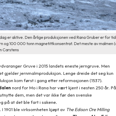
 dag er aktive. Den årlige produksjonen ved Rana Gruber er for ti
jern og 100 000 tonn magnetittkonsentrat. Det meste av malmen (
an Carstens
ydvaranger Gruve i 2015 landets eneste jerngruve. Men
 det gjelder jernmalmproduksjon. Lenge dreide det seg kun
sjon kom først i gang etter reformasjonen (1537).
dalen
nord for Mo i Rana har vært kjent i nesten 250 år. På
 utnytte dem, men det var ikke før den svenske
 på at det ble fart i sakene.
. I 1901 ble virksomheten kjøpt av
The Edison Ore Milling