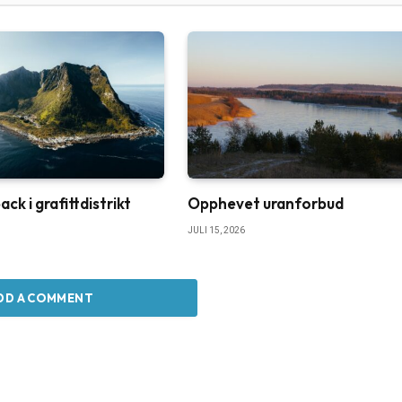
k i grafittdistrikt
Opphevet uranforbud
JULI 15, 2026
DD A COMMENT