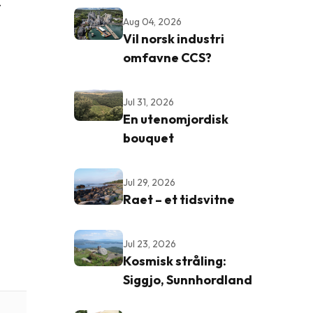
.
Aug 04, 2026
Vil norsk industri
omfavne CCS?
Jul 31, 2026
En utenomjordisk
bouquet
Jul 29, 2026
Raet – et tidsvitne
Jul 23, 2026
Kosmisk stråling:
Siggjo, Sunnhordland