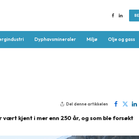
BE
Facebook
LinkedIn
ergindustri
Dyphavsmineraler
Miljø
Olje og gass
Del denne artikkelen
vært kjent i mer enn 250 år, og som ble forsøkt