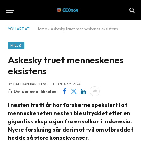
YOU ARE AT:
Home
»
Askesky truet menneskenes eksistens
MILJØ
Askesky truet menneskenes
eksistens
BY
HALFDAN CARSTENS
FEBRUAR 2, 2024
Del denne artikkelen
I nesten tretti år har forskerne spekulert i at
menneskeheten nesten ble utryddet etter en
gigantisk eksplosjon fra en vulkan i Indonesia.
Nyere forskning sår derimot tvil om utbruddet
hadde så store konsekvenser.