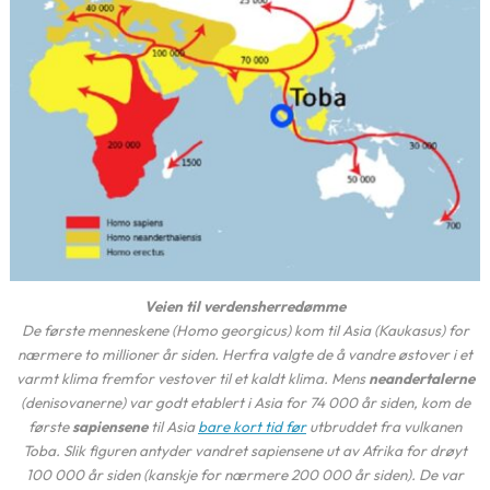
Veien til verdensherredømme
De første menneskene (
Homo georgicus
) kom til Asia (Kaukasus) for
nærmere to millioner år siden. Herfra valgte de å vandre østover i et
varmt klima fremfor vestover til et kaldt klima. Mens
neandertalerne
(denisovanerne) var godt etablert i Asia for 74 000 år siden, kom de
første
sapiensene
til Asia
bare kort tid før
utbruddet fra vulkanen
Toba. Slik figuren antyder vandret sapiensene ut av Afrika for drøyt
100 000 år siden (kanskje for nærmere 200 000 år siden). De var