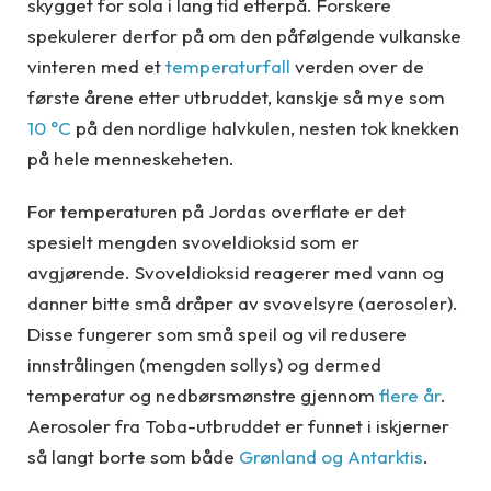
skygget for sola i lang tid etterpå. Forskere
spekulerer derfor på om den påfølgende vulkanske
vinteren med et
temperaturfall
verden over de
første årene etter utbruddet, kanskje så mye som
10 °C
på den nordlige halvkulen, nesten tok knekken
på hele menneskeheten.
For temperaturen på Jordas overflate er det
spesielt mengden svoveldioksid som er
avgjørende. Svoveldioksid reagerer med vann og
danner bitte små dråper av svovelsyre (aerosoler).
Disse fungerer som små speil og vil redusere
innstrålingen (mengden sollys) og dermed
temperatur og nedbørsmønstre gjennom
flere år
.
Aerosoler fra Toba-utbruddet er funnet i iskjerner
så langt borte som både
Grønland og Antarktis
.