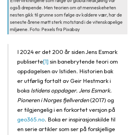
Ettervirkningene som følge av global nedkjøling var
også drepende. Men teorien om at menneskeheten
nesten gikk til grunne som følge av kaldere vær, har de
seneste årene møtt sterk motstand i de vitenskapelige
miljøene. Foto: Pexels fra Pixabay
I 2024 er det 200 år siden Jens Esmark
publiserte
[1]
sin banebrytende teori om
oppdagelsen av Istiden. Historien bak
er utførlig fortalt av Geir Hestmark i
boka
Istidens oppdager. Jens Esmark.
Pioneren i Norges fjellverden
(2017) og
er tilgjengelig i en forkortet versjon på
geo365.no
. Boka er inspirasjonskilde til
en serie artikler som ser på forskjellige