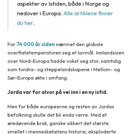
aspekter av Istiden, både i Norge og
nedover i Europa.
Alle artiklene finner
du her
.
For
74 000 år siden
nærmet den globale
overflatetemperaturen seg et lavmål. Innlandsisen
over Nord-Europa hadde vokst seg stor, samtidig
som tundra- og steppelandskapene i Mellom- og
Sør-Europa økte i omfang.
Jorda var for alvor på vei inn i en ny istid.
Men for både europeerne og resten av Jordas
befolkning skulle det bli enda verre. Med et
øredøvende brak, ganske sikkert det største
smellet i menneskehetens historie, eksploderte