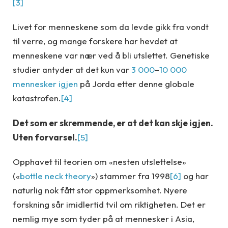
[3]
Livet for menneskene som da levde gikk fra vondt
til verre, og mange forskere har hevdet at
menneskene var nær ved å bli utslettet. Genetiske
studier antyder at det kun var
3 000
–
10 000
mennesker igjen
på Jorda etter denne globale
katastrofen.
[4]
Det som er skremmende, er at det kan skje igjen.
Uten forvarsel.
[5]
Opphavet til teorien om «nesten utslettelse»
(«
bottle neck theory
») stammer fra 1998
[6]
og har
naturlig nok fått stor oppmerksomhet. Nyere
forskning sår imidlertid tvil om riktigheten. Det er
nemlig mye som tyder på at mennesker i Asia,