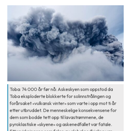
Toba: 74 000 år før nå: Askeskyen som oppstod da
Toba eksploderte blokkerte for solinnstrålingen og
forårsaket «vulkansk vinter» som varte i opp mot ti år
etter utbruddet. De menneskelige konsekvensene for
dem som bodde tett opp til lavastrømmene, de
pyroklastiske «skyene» og askenedfallet var fatale.