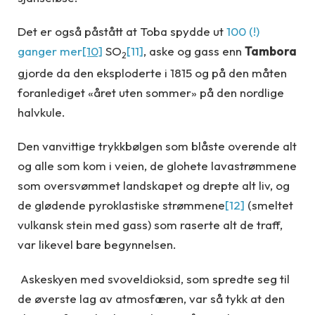
Det er også påstått at Toba spydde ut
100 (!)
ganger mer
[10]
SO
[11]
, aske og gass enn
Tambora
2
gjorde da den eksploderte i 1815 og på den måten
foranlediget «året uten sommer» på den nordlige
halvkule.
Den vanvittige trykkbølgen som blåste overende alt
og alle som kom i veien, de glohete lavastrømmene
som oversvømmet landskapet og drepte alt liv, og
de glødende pyroklastiske strømmene
[12]
(smeltet
vulkansk stein med gass) som raserte alt de traff,
var likevel bare begynnelsen.
Askeskyen med svoveldioksid, som spredte seg til
de øverste lag av atmosfæren, var så tykk at den