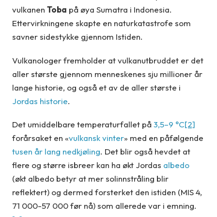
vulkanen
Toba
på øya Sumatra i Indonesia.
Ettervirkningene skapte en naturkatastrofe som
savner sidestykke gjennom Istiden.
Vulkanologer fremholder at vulkanutbruddet er det
aller største gjennom menneskenes sju millioner år
lange historie, og også et av de aller største i
Jordas historie
.
Det umiddelbare temperaturfallet på
3,5–9 °C
[2]
forårsaket en «
vulkansk vinter
» med en påfølgende
tusen år lang nedkjøling
. Det blir også hevdet at
flere og større isbreer kan ha økt Jordas
albedo
(økt albedo betyr at mer solinnstråling blir
reflektert) og dermed forsterket den istiden (MIS 4,
71 000-57 000 før nå) som allerede var i emning.