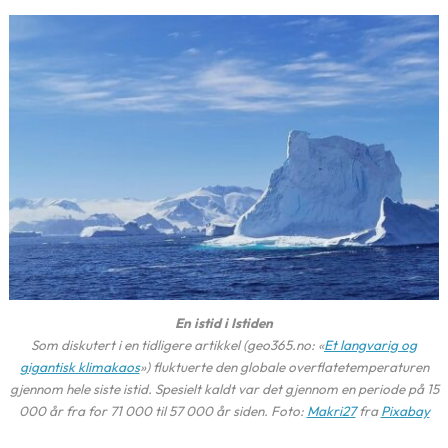
En istid i Istiden
Som diskutert i en tidligere artikkel (geo365.no: «
Et langvarig og
gigantisk klimakaos
») fluktuerte den globale overflatetemperaturen
gjennom hele siste istid. Spesielt kaldt var det gjennom en periode på 15
000 år fra for 71 000 til 57 000 år siden. Foto:
Makri27
fra
Pixabay