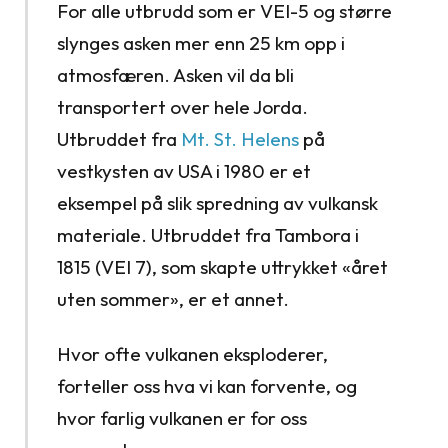
For alle utbrudd som er VEI-5 og større
slynges asken mer enn 25 km opp i
atmosfæren. Asken vil da bli
transportert over hele Jorda.
Utbruddet fra
Mt. St. Helens
på
vestkysten av USA i 1980 er et
eksempel på slik spredning av vulkansk
materiale. Utbruddet fra Tambora i
1815 (VEI 7), som skapte uttrykket «året
uten sommer», er et annet.
Hvor ofte vulkanen eksploderer,
forteller oss hva vi kan forvente, og
hvor farlig vulkanen er for oss