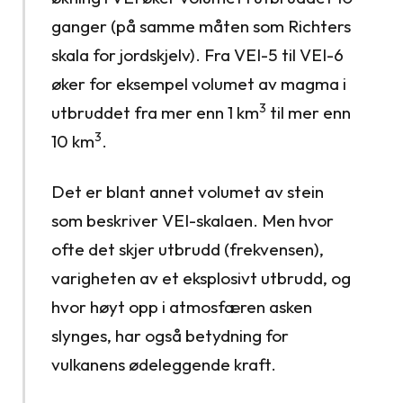
ganger (på samme måten som Richters
skala for jordskjelv). Fra VEI-5 til VEI-6
øker for eksempel volumet av magma i
3
utbruddet fra mer enn 1 km
til mer enn
3
10 km
.
Det er blant annet volumet av stein
som beskriver VEI-skalaen. Men hvor
ofte det skjer utbrudd (frekvensen),
varigheten av et eksplosivt utbrudd, og
hvor høyt opp i atmosfæren asken
slynges, har også betydning for
vulkanens ødeleggende kraft.