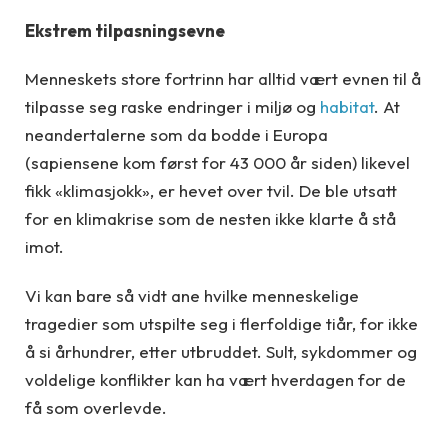
Ekstrem tilpasningsevne
Menneskets store fortrinn har alltid vært evnen til å
tilpasse seg raske endringer i miljø og
habitat
. At
neandertalerne som da bodde i Europa
(sapiensene kom først for 43 000 år siden) likevel
fikk «klimasjokk», er hevet over tvil. De ble utsatt
for en klimakrise som de nesten ikke klarte å stå
imot.
Vi kan bare så vidt ane hvilke menneskelige
tragedier som utspilte seg i flerfoldige tiår, for ikke
å si århundrer, etter utbruddet. Sult, sykdommer og
voldelige konflikter kan ha vært hverdagen for de
få som overlevde.