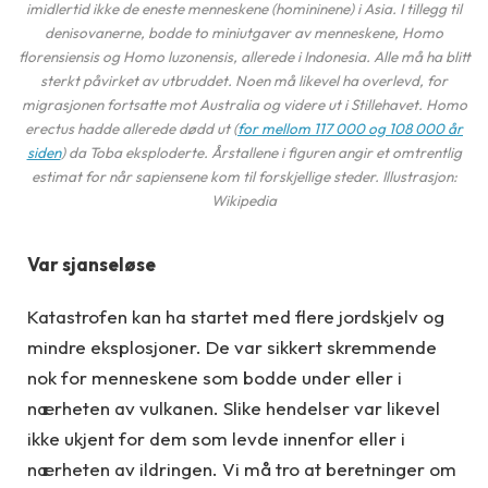
imidlertid ikke de eneste menneskene (
homininene
) i Asia. I tillegg til
denisovanerne, bodde to miniutgaver av menneskene,
Homo
florensiensis
og
Homo luzonensis
, allerede i Indonesia. Alle må ha blitt
sterkt påvirket av utbruddet. Noen må likevel ha overlevd, for
migrasjonen fortsatte mot Australia og videre ut i Stillehavet.
Homo
erectus
hadde allerede dødd ut (
for mellom 117 000 og 108 000 år
siden
) da Toba eksploderte. Årstallene i figuren angir et omtrentlig
estimat for når sapiensene kom til forskjellige steder. Illustrasjon:
Wikipedia
Var sjanseløse
Katastrofen kan ha startet med flere jordskjelv og
mindre eksplosjoner. De var sikkert skremmende
nok for menneskene som bodde under eller i
nærheten av vulkanen. Slike hendelser var likevel
ikke ukjent for dem som levde innenfor eller i
nærheten av ildringen. Vi må tro at beretninger om