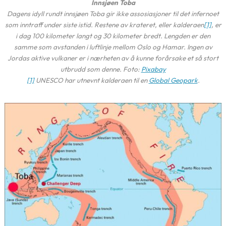
Innsjøen Toba
Dagens idyll rundt innsjøen Toba gir ikke assosiasjoner til det infernoet
som inntraff under siste istid. Restene av krateret, eller kalderaen
[1]
, er
i dag 100 kilometer langt og 30 kilometer bredt. Lengden er den
samme som avstanden i luftlinje mellom Oslo og Hamar. Ingen av
Jordas aktive vulkaner er i nærheten av å kunne forårsake et så stort
utbrudd som denne. Foto:
Pixabay
[1]
UNESCO har utnevnt kalderaen til en
Global Geopark
.