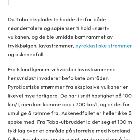
Da Toba eksploderte hadde derfor både
neandertalere og sapienser tilhold «nært»
vulkanen, og de ble umiddelbart rammet av
trykkbølgen, lavastrømmer,
pyroklastiske strømmer
og askenedfall.
Fra Island kjenner vi hvordan lavastrømmene
hensynsløst invaderer befolkete områder.
Pyroklastiske strømmer fra eksplosive vulkaner er
likevel mye farligere. De har i snitt hastighet på 100
km/t, men kan komme opp i 700 km/t, og er derfor
umulige å rømme fra. Askenedfallet er heller ikke å
spøke med. Fra Toba-utbruddet la det seg et 100 m
tykt lag over et område på størrelse med Nordland
fylke. For plante- og dyrelivet, og dermed også for