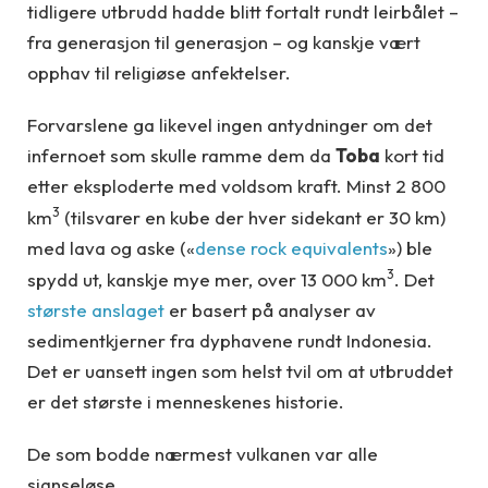
tidligere utbrudd hadde blitt fortalt rundt leirbålet –
fra generasjon til generasjon – og kanskje vært
opphav til religiøse anfektelser.
Forvarslene ga likevel ingen antydninger om det
infernoet som skulle ramme dem da
Toba
kort tid
etter eksploderte med voldsom kraft. Minst 2 800
3
km
(tilsvarer en kube der hver sidekant er 30 km)
med lava og aske («
dense rock equivalents
») ble
3
spydd ut, kanskje mye mer, over 13 000 km
. Det
største anslaget
er basert på analyser av
sedimentkjerner fra dyphavene rundt Indonesia.
Det er uansett ingen som helst tvil om at utbruddet
er det største i menneskenes historie.
De som bodde nærmest vulkanen var alle
sjanseløse.