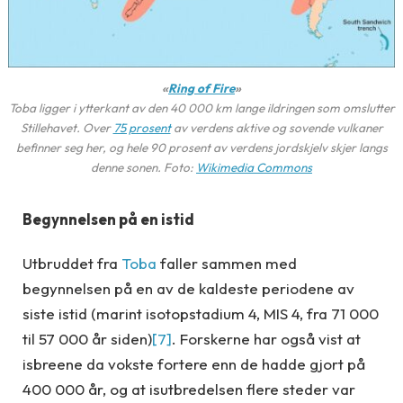
«
Ring of Fire
»
Toba ligger i ytterkant av den 40 000 km lange ildringen som omslutter
Stillehavet. Over
75 prosent
av verdens aktive og sovende vulkaner
befinner seg her, og hele 90 prosent av verdens jordskjelv skjer langs
denne sonen. Foto:
Wikimedia Commons
Begynnelsen på en istid
Utbruddet fra
Toba
faller sammen med
begynnelsen på en av de kaldeste periodene av
siste istid (marint isotopstadium 4, MIS 4, fra 71 000
til 57 000 år siden)
[7]
. Forskerne har også vist at
isbreene da vokste fortere enn de hadde gjort på
400 000 år, og at isutbredelsen flere steder var