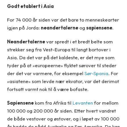
Godt etablert i Asia
For 74 000 år siden var det bare to menneskearter
igjen på Jorda:
neandertalerne
og
sapiensene
.
Neandertalerne
var spredt i et bredt belte som
strekker seg fra Vest-Europa til langt bortover i
Asia. Da det var på det kaldeste, er det mye som
tyder på at «europeerne» flyktet sørover til steder
der det var varmere, for eksempel
Sør-Spania
. For
«asiatene» som levde nær ekvator, var det derimot
fortsatt varmt nok til å være bofaste.
Sapiensene
kom fra Afrika til
Levanten
for mellom
100 000 og 200 000 år siden. Etter hvert vandret
de både vestover og østover, og i løpet av 100 000
år hadde de nådd Australia og Sør-Amerika. De kan