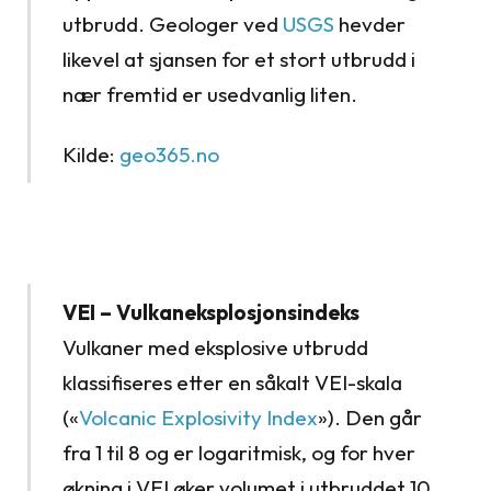
utbrudd. Geologer ved
USGS
hevder
likevel at sjansen for et stort utbrudd i
nær fremtid er usedvanlig liten.
Kilde:
geo365.no
VEI – Vulkaneksplosjonsindeks
Vulkaner med eksplosive utbrudd
klassifiseres etter en såkalt VEI-skala
(«
Volcanic Explosivity Index
»). Den går
fra 1 til 8 og er logaritmisk, og for hver
økning i VEI øker volumet i utbruddet 10