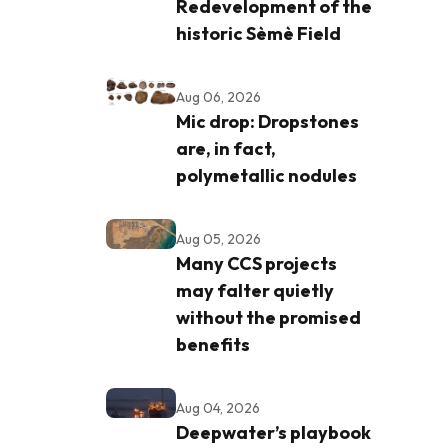
Redevelopment of the
historic Sèmè Field
Aug 06, 2026
Mic drop: Dropstones
are, in fact,
polymetallic nodules
Aug 05, 2026
Many CCS projects
may falter quietly
without the promised
benefits
Aug 04, 2026
Deepwater’s playbook