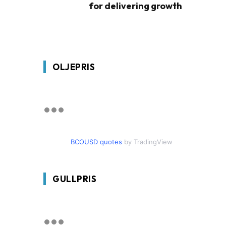
for delivering growth
OLJEPRIS
BCOUSD quotes
by TradingView
GULLPRIS