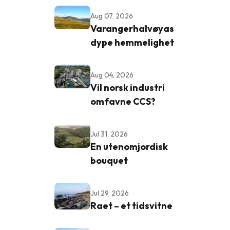
Aug 07, 2026
Varangerhalvøyas
dype hemmelighet
Aug 04, 2026
Vil norsk industri
omfavne CCS?
Jul 31, 2026
En utenomjordisk
bouquet
Jul 29, 2026
Raet – et tidsvitne