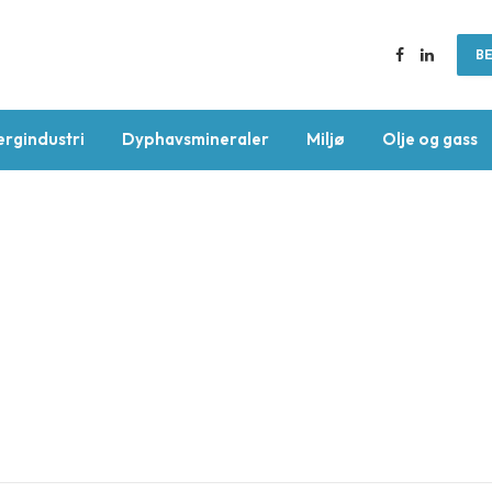
BE
Facebook
LinkedIn
ergindustri
Dyphavsmineraler
Miljø
Olje og gass