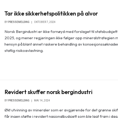
Tar ikke sikkerhetspolitikken på alvor
BY
PRESSEMELDING
OKTOBER 7, 2024
Norsk Bergindustri er ikke fornøyd med forslaget til statsbudsjett
2025, og mener regjeringen ikke følger opp mineralstrategien 
hensyn på blant annet raskere behandling av konsesjonssøknade
statlig risikoavlastning.
Revidert skuffer norsk bergindustri
BY
PRESSEMELDING
MAI 14, 2024
Økt utvinning av mineraler som er avgjørende for det grønne skif
får ingen støtte i revidert nasjonalbudsjett som ble lagt fram i dag