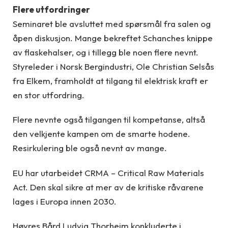
Flere utfordringer
Seminaret ble avsluttet med spørsmål fra salen og
åpen diskusjon. Mange bekreftet Schanches knippe
av flaskehalser, og i tillegg ble noen flere nevnt.
Styreleder i Norsk Bergindustri, Ole Christian Selsås
fra Elkem, framholdt at tilgang til elektrisk kraft er
en stor utfordring.
Flere nevnte også tilgangen til kompetanse, altså
den velkjente kampen om de smarte hodene.
Resirkulering ble også nevnt av mange.
EU har utarbeidet CRMA – Critical Raw Materials
Act. Den skal sikre at mer av de kritiske råvarene
lages i Europa innen 2030.
Høyres Bård Ludvig Thorheim konkluderte i