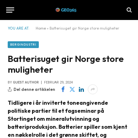
YOU ARE AT:
Home
»
Batterisuget gir Norge store muligheter
BERGINDUSTRI
Batterisuget gir Norge store
muligheter
BY
GUEST AUTHOR
FEBRUAR 29, 2024
Del denne artikkelen
Tidligere i år inviterte toneangivende
politiske partier til et fagseminar på
Stortinget om mineralutvinning og
batteriproduksjon. Batterier spiller som kjent
en nøkkelrolle i det grønne skiftet, og