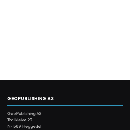
GEOPUBLISHING AS
GeoPublishing AS
Trollkleiva 23
N-1389 Heggedal