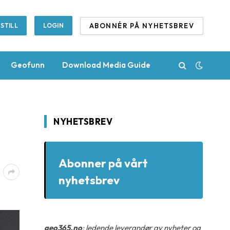
ABONNÉR PÅ NYHETSBREV
STILL
LOGIN
Geofunn
Download Media Guide
NYHETSBREV
Abonner på vårt
nyhetsbrev
geo365.no
: ledende leverandør av nyheter og