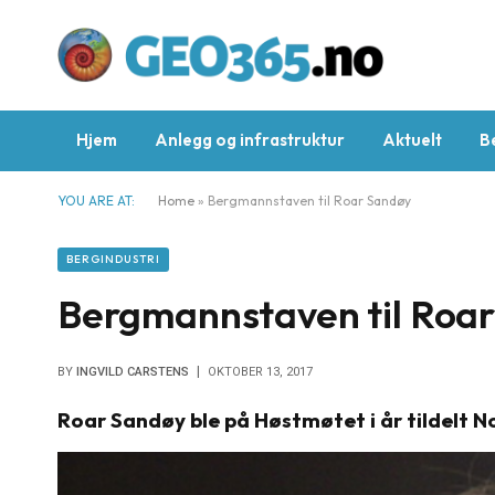
Hjem
Anlegg og infrastruktur
Aktuelt
B
YOU ARE AT:
Home
»
Bergmannstaven til Roar Sandøy
BERGINDUSTRI
Bergmannstaven til Roa
BY
INGVILD CARSTENS
OKTOBER 13, 2017
Roar Sandøy ble på Høstmøtet i år tildelt 