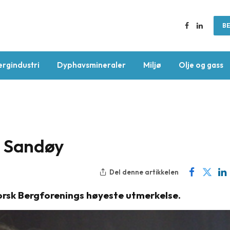
BE
Facebook
LinkedIn
ergindustri
Dyphavsmineraler
Miljø
Olje og gass
r Sandøy
Del denne artikkelen
Norsk Bergforenings høyeste utmerkelse.