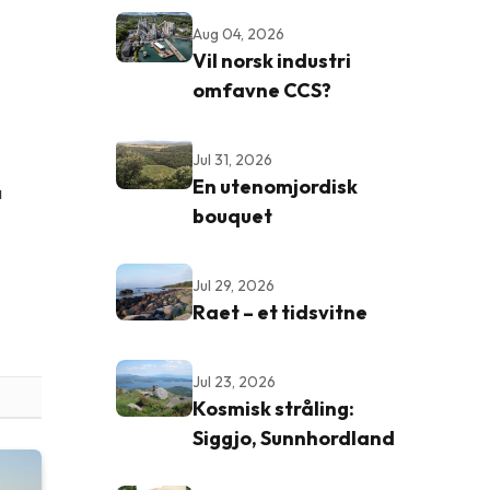
Aug 04, 2026
Vil norsk industri
omfavne CCS?
Jul 31, 2026
En utenomjordisk
å
bouquet
Jul 29, 2026
Raet – et tidsvitne
Jul 23, 2026
Kosmisk stråling:
Siggjo, Sunnhordland