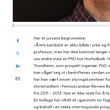
Her er juryens begrunnelse:
«Årets kandidat er aktiv både i yrke og 
professor, men har ikke kommet lenger 
oss andre med en PhD hos Hustadkalk. Han
Trondheim, som prosjekt-ingeniør, PhD-sti
han våget seg ut i bedriftenes verden so
har han vært innom styringskomiteen for
styremedlem i Fennoscandian Review Boar
fra 2011 – 2013. Han er ikke redd for å t
En kollega har uttalt at «gjennom sin fag
og bidratt i en rekke internasjonale pro