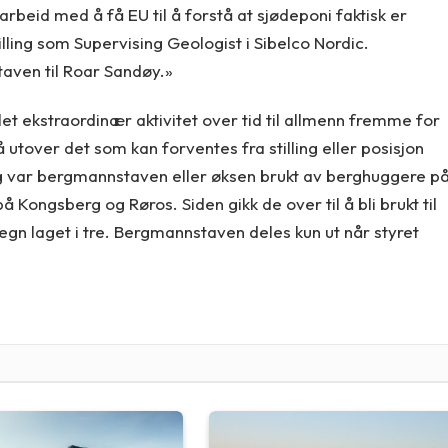
 arbeid med å få EU til å forstå at sjødeponi faktisk er
lling som Supervising Geologist i Sibelco Nordic.
taven til Roar Sandøy.»
let ekstraordinær aktivitet over tid til allmenn fremme for
 utover det som kan forventes fra stilling eller posisjon
var bergmannstaven eller øksen brukt av berghuggere p
å Kongsberg og Røros. Siden gikk de over til å bli brukt til
n laget i tre. Bergmannstaven deles kun ut når styret