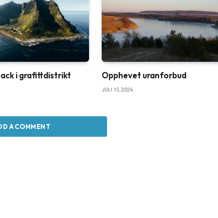
k i grafittdistrikt
Opphevet uranforbud
JULI 15, 2026
DD A COMMENT