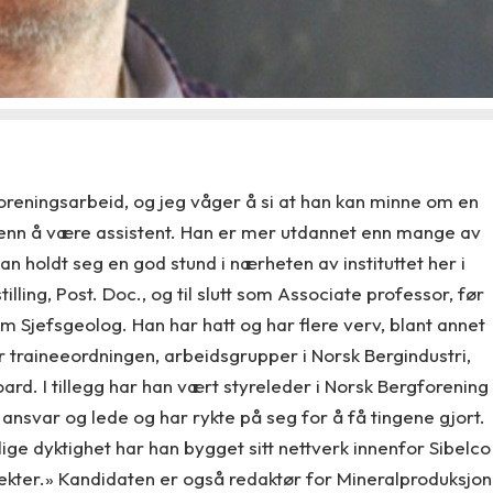
foreningsarbeid, og jeg våger å si at han kan minne om en
enn å være assistent. Han er mer utdannet enn mange av
 holdt seg en god stund i nærheten av instituttet her i
lling, Post. Doc., og til slutt som Associate professor, før
m Sjefsgeolog. Han har hatt og har flere verv, blant annet
 traineeordningen, arbeidsgrupper i Norsk Bergindustri,
d. I tillegg har han vært styreleder i Norsk Bergforening
a ansvar og lede og har rykte på seg for å få tingene gjort.
lige dyktighet har han bygget sitt nettverk innenfor Sibelco
sjekter.» Kandidaten er også redaktør for Mineralproduksjon