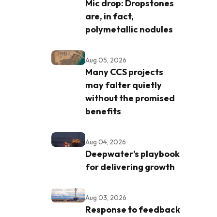
Mic drop: Dropstones
are, in fact,
polymetallic nodules
Aug 05, 2026
Many CCS projects
may falter quietly
without the promised
benefits
Aug 04, 2026
Deepwater’s playbook
for delivering growth
Aug 03, 2026
Response to feedback