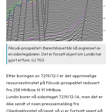
Filicudi-prospektet i Barentshavet blir nå avgrenset av
en sidestegsbrønn. Det er forsatt ukjent om Lundin har
gjort et funn. (c) TGS
Etter boringen av 7219/12-1 er det opprinnelige
ressursestimatet på Filicudi-prospektet redusert
fra 258 MMboe til 91 MMboe.
Lundin borer nå sidesteget 7219/12-1A, men det er
ikke sendt ut noen presssemelding fra
Oljedirektoratet så langt, så vi er fortsatt spent på