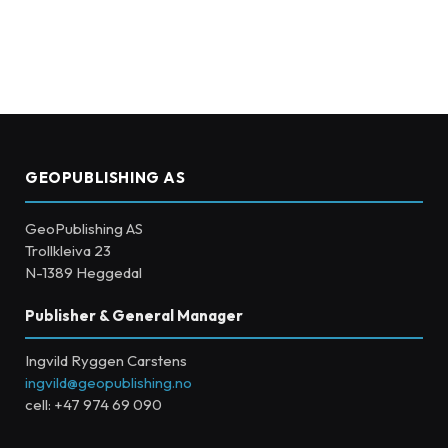
GEOPUBLISHING AS
GeoPublishing AS
Trollkleiva 23
N-1389 Heggedal
Publisher & General Manager
Ingvild Ryggen Carstens
ingvild@geopublishing.no
cell: +47 974 69 090