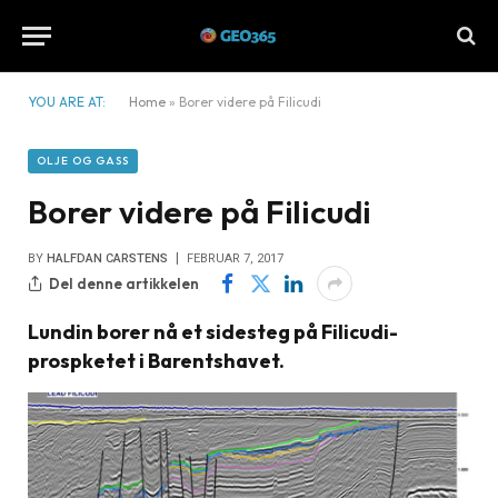
YOU ARE AT:
Home
»
Borer videre på Filicudi
OLJE OG GASS
Borer videre på Filicudi
BY
HALFDAN CARSTENS
FEBRUAR 7, 2017
Del denne artikkelen
Lundin borer nå et sidesteg på Filicudi-
prospketet i Barentshavet.