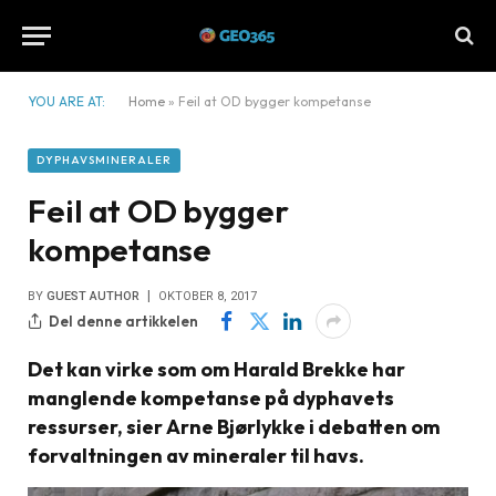
YOU ARE AT:
Home
»
Feil at OD bygger kompetanse
DYPHAVSMINERALER
Feil at OD bygger
kompetanse
BY
GUEST AUTHOR
OKTOBER 8, 2017
Del denne artikkelen
Det kan virke som om Harald Brekke har
manglende kompetanse på dyphavets
ressurser, sier Arne Bjørlykke i debatten om
forvaltningen av mineraler til havs.