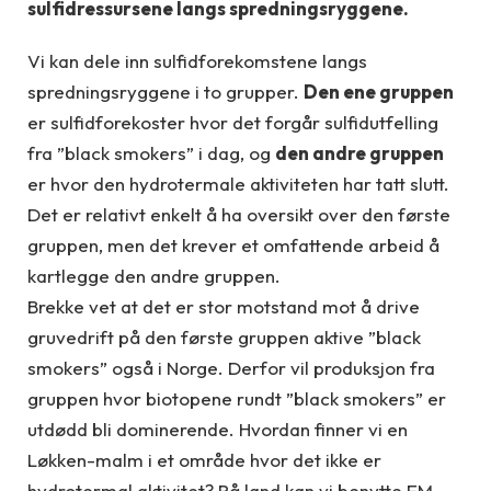
sulfidressursene langs spredningsryggene.
Vi kan dele inn sulfidforekomstene langs
spredningsryggene i to grupper.
Den ene gruppen
er sulfidforekoster hvor det forgår sulfidutfelling
fra ”black smokers” i dag, og
den andre gruppen
er hvor den hydrotermale aktiviteten har tatt slutt.
Det er relativt enkelt å ha oversikt over den første
gruppen, men det krever et omfattende arbeid å
kartlegge den andre gruppen.
Brekke vet at det er stor motstand mot å drive
gruvedrift på den første gruppen aktive ”black
smokers” også i Norge. Derfor vil produksjon fra
gruppen hvor biotopene rundt ”black smokers” er
utdødd bli dominerende. Hvordan finner vi en
Løkken-malm i et område hvor det ikke er
hydrotermal aktivitet? På land kan vi benytte EM-