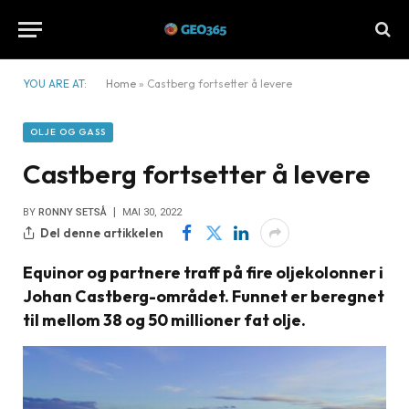
YOU ARE AT:
Home
»
Castberg fortsetter å levere
OLJE OG GASS
Castberg fortsetter å levere
BY
RONNY SETSÅ
MAI 30, 2022
Del denne artikkelen
Equinor og partnere traff på fire oljekolonner i
Johan Castberg-området. Funnet er beregnet
til mellom 38 og 50 millioner fat olje.