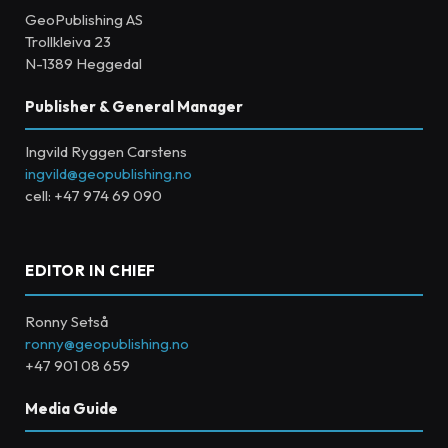
GeoPublishing AS
Trollkleiva 23
N-1389 Heggedal
Publisher & General Manager
Ingvild Ryggen Carstens
ingvild@geopublishing.no
cell: +47 974 69 090
EDITOR IN CHIEF
Ronny Setså
ronny@geopublishing.no
+47 901 08 659
Media Guide