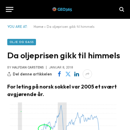
YOU ARE AT:
Home
»
Da oljeprisen gikk til himmels
OLJE OG GASS
Da oljeprisen gikk til himmels
BY
HALFDAN CARSTENS
JANUAR 8, 2018
Del denne artikkelen
For leting på norsk sokkel var 2005 et svært
avgjørende år.