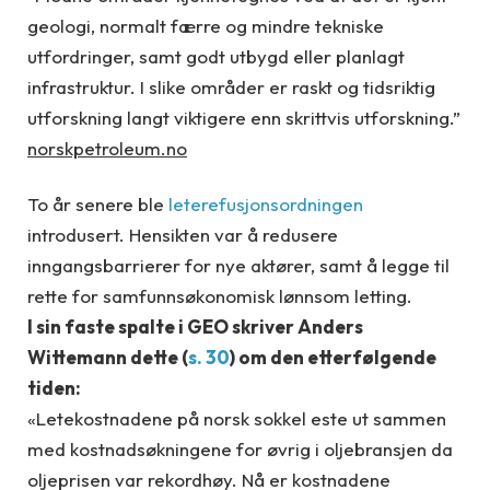
geologi, normalt færre og mindre tekniske
utfordringer, samt godt utbygd eller planlagt
infrastruktur. I slike områder er raskt og tidsriktig
utforskning langt viktigere enn skrittvis utforskning.”
norskpetroleum.no
To år senere ble
leterefusjonsordningen
introdusert. Hensikten var å redusere
inngangsbarrierer for nye aktører, samt å legge til
rette for samfunnsøkonomisk lønnsom letting.
I sin faste spalte i GEO skriver Anders
Wittemann dette (
s. 30
) om den etterfølgende
tiden:
«Letekostnadene på norsk sokkel este ut sammen
med kostnadsøkningene for øvrig i oljebransjen da
oljeprisen var rekordhøy. Nå er kostnadene