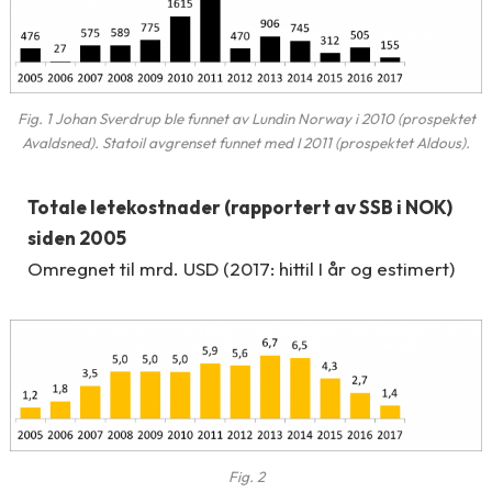
Fig. 1 Johan Sverdrup ble funnet av Lundin Norway i 2010 (prospektet
Avaldsned). Statoil avgrenset funnet med I 2011 (prospektet Aldous).
Totale letekostnader (rapportert av SSB i NOK)
siden 2005
Omregnet til mrd. USD (2017: hittil I år og estimert)
Fig. 2