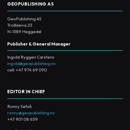
GEOPUBLISHING AS
GeoPublishing AS
Trollkleiva 23
N-1389 Heggedal
Publisher & General Manager
Ingvild Ryggen Carstens
ingvild@geopublishing.no
cell: +47 974 69 090
EDITOR IN CHIEF
Ronny Setså
ronny@geopublishing.no
+47 901 08 659