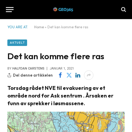
YOU ARE AT:
Home
»
Det kan komme flere ras
AKTUELT
Det kan komme flere ras
BY
HALFDAN CARSTENS
JANUAR 1, 2021
Del denne artikkelen
Torsdag rådet NVE til evakuering av et
område nord for Ask sentrum . Årsaken er
funn av sprekker i løsmassene.