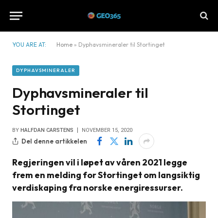
YOU ARE AT:
Home
»
Dyphavsmineraler til Stortinget
DYPHAVSMINERALER
Dyphavsmineraler til
Stortinget
BY
HALFDAN CARSTENS
NOVEMBER 15, 2020
Del denne artikkelen
Regjeringen vil i løpet av våren 2021 legge
frem en melding for Stortinget om langsiktig
verdiskaping fra norske energiressurser.