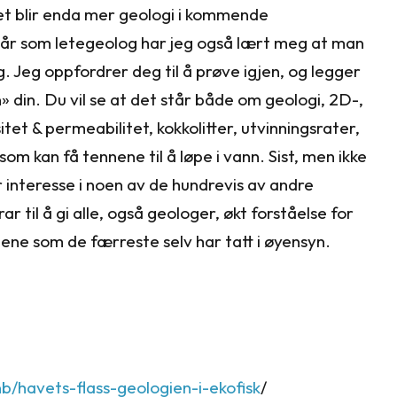
 det blir enda mer geologi i kommende
5 år som letegeolog har jeg også lært meg at man
ng. Jeg oppfordrer deg til å prøve igjen, og legger
» din. Du vil se at det står både om geologi, 2D-,
tet & permeabilitet, kokkolitter, utvinningsrater,
om kan få tennene til å løpe i vann. Sist, men ikke
r interesse i noen av de hundrevis av andre
r til å gi alle, også geologer, økt forståelse for
nene som de færreste selv har tatt i øyensyn.
nb/havets-flass-geologien-i-ekofisk
/