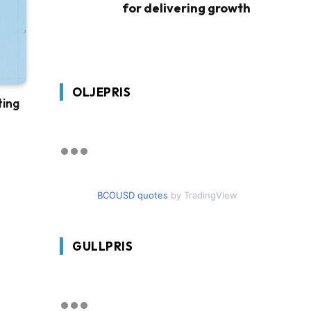
for delivering growth
OLJEPRIS
ting
BCOUSD quotes
by TradingView
GULLPRIS