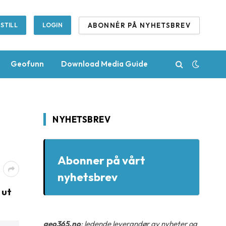
ABONNÉR PÅ NYHETSBREV
STILL
LOGIN
Geofunn
Download Media Guide
NYHETSBREV
Abonner på vårt
nyhetsbrev
 ut
geo365.no
: ledende leverandør av nyheter og