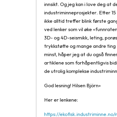
innsikt. Og jeg kan i love deg at
industriminneprosjekter. Etter 1
ikke alltid treffer blink første ga
ved lenker som vil øke «funnraten
3D- og 4D-seismikk, leting, porøsi
trykkstøtte og mange andre ting s
minst, håper jeg at du også finne
artiklene som forhåpentligvis bidra
de utrolig komplekse industrimin
God lesning! Hilsen Björn»
Her er lenkene:
https://ekofisk.industriminne.no/