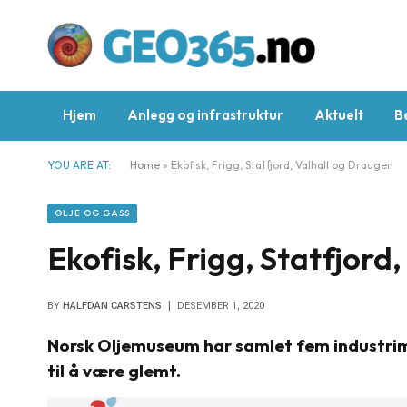
Hjem
Anlegg og infrastruktur
Aktuelt
B
YOU ARE AT:
Home
»
Ekofisk, Frigg, Statfjord, Valhall og Draugen
OLJE OG GASS
Ekofisk, Frigg, Statfjord
BY
HALFDAN CARSTENS
DESEMBER 1, 2020
Norsk Oljemuseum har samlet fem industrimi
til å være glemt.