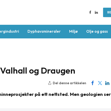
BE
Facebook
LinkedIn
ergindustri
Dyphavsmineraler
Miljø
Olje og gass
, Valhall og Draugen
Del denne artikkelen
nneprosjekter på ett nettsted. Men geologien ser