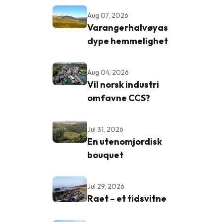
Aug 07, 2026
Varangerhalvøyas
dype hemmelighet
Aug 04, 2026
Vil norsk industri
omfavne CCS?
Jul 31, 2026
En utenomjordisk
bouquet
Jul 29, 2026
Raet – et tidsvitne