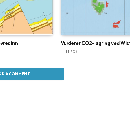
vres inn
Vurderer CO2-lagring ved Wis
JULI 4, 2026
DD A COMMENT