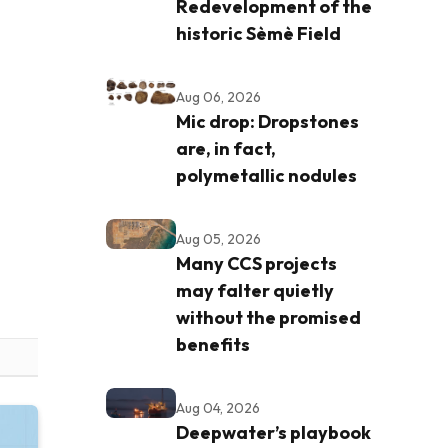
Redevelopment of the
historic Sèmè Field
Aug 06, 2026
Mic drop: Dropstones
are, in fact,
polymetallic nodules
Aug 05, 2026
Many CCS projects
may falter quietly
without the promised
benefits
Aug 04, 2026
Deepwater’s playbook