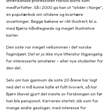
amerikanske professoren Harold Borns som
medforfatter. Så i 2000 ga han ut ”Istider i Norge”,
en populærbok om istidene og kvartære
avsetninger. Begge bøkene er rikt illustrert, bl.a.
med Bjørns håndtegnede og meget illustrative
karter.
Den siste var meget velkommen i det norske
fagmiljøet. Det er jo ikke mye litteratur tilgjengelig
for interesserte amatører – eller nye studenter for
den del.
Selv om han gjennom de siste 20 årene har lagt
ned det vi må kunne kalle et fullt livsverk, så har
Bjørn likevel gjort det meste av forskningen sin før
han ble pensjonist. Karrieren startet, slik som for
mange andre geologer, med interesse for