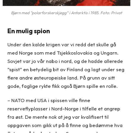
Bjørn med ”polarforskerskjegg” i Antarktis i 1985. Foto: Privat
En mulig spion
Under den kalde krigen var vi redd det skulle gå
med Norge som med Tsjekkoslovakia og Ungarn.
Sovjet var jo vår nabo i nord, og de hadde allerede
”spist” en betydelig bit av Finland og lagt under seg
flere andre østeuropeiske land. På grunn av sitt
gode, faglige rykte fikk også Bjørn spille en rolle.
– NATO med USA i spissen ville finne
reserveflyplasser i Nord-Norge i tilfelle et angrep
fra øst. De mente nok at jeg var kvalifisert til
oppgaven som gikk ut på å finne og bedømme hva