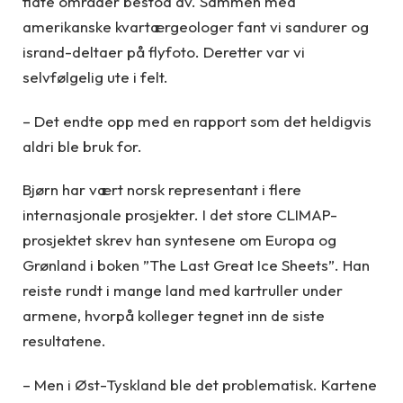
flate områder bestod av. Sammen med
amerikanske kvartærgeologer fant vi sandurer og
isrand-deltaer på flyfoto. Deretter var vi
selvfølgelig ute i felt.
– Det endte opp med en rapport som det heldigvis
aldri ble bruk for.
Bjørn har vært norsk representant i flere
internasjonale prosjekter. I det store CLIMAP-
prosjektet skrev han syntesene om Europa og
Grønland i boken ”The Last Great Ice Sheets”. Han
reiste rundt i mange land med kartruller under
armene, hvorpå kolleger tegnet inn de siste
resultatene.
– Men i Øst-Tyskland ble det problematisk. Kartene