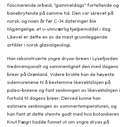
fascinerende arbeid, ”gammeldags” fortellende og
banebrytende på samme tid. Den var skrevet på
norsk, og noen år før C-14 dateringer ble
tilgjengelige, et u-unnværlig hjelpemiddel i dag.
Likevel er dette en av de mest grunnleggende
artikler i norsk glasialgeologi.
Han rekonstruerte yngre dryas-breen i Lysefjorden
tredimensjonalt og sammenlignet den med dagens
breer på Grønland. Videre brukte han de høyeste
sidemorenene til å bestemme likevektslinjen på
paleo-breene og fant senkningen av likevektslinjen i
forhold til dagens breer. Derved kunne han
estimere senkningen av sommertemperaturen, og
han fant at dette stemte godt med hva botanikeren
Knut Fægri hadde funnet ut om yngre dryas på