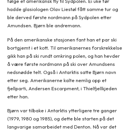
følge et amerikansk fly til Sydpolen. Ei uke før
hadde glasiologen Olav Liestøl fått samme tur og
ble derved første nordmann på Sydpolen etter
Amundsen. Bjørn ble andremann.
På den amerikanske stasjonen fant han et par ski
bortgjemt i et kott. Til amerikanernes forskrekkelse
gikk han på ski rundt omkring polen, og han hevder
å være første nordmann på ski over Amundsens
nedsnødde telt. Også i Antarktis satte Bjørn navn
etter seg. Amerikanerne kalte nemlig opp et
fjellparti, Andersen Escarpment, i Thielfjellkjeden
etter han.
Bjørn var tilbake i Antarktis ytterligere tre ganger
(1979, 1980 og 1985), og dette ble starten på det
langvarige samarbeidet med Denton. Nå var det