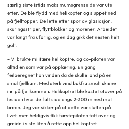
særlig siste istids maksimumsgrense de var ute
etter. De ble flydd med helikopter og sluppet ned
på fjelltopper. De lette etter spor av glasiasjon,
skuringsstriper, flyttblokker og morener. Arbeidet
var langt fra ufarlig, og en dag gikk det nesten helt
galt.
– Vi brukte militære helikoptre, og co-piloten var
alltid en som var på opplæring. En gang
feilberegnet han vinden da de skulle land på en
smal fjellkam. Med sterk vind bakfra smalt skiene
inn på fjellkammen. Helikoptret ble kastet utover på
lesiden hvor de falt sidelengs 2-300 m ned mot
breen. Jeg var sikker på at dette var slutten på
livet, men heldigvis fikk førstepiloten tatt over og
greide i siste liten å rette opp helikoptret.