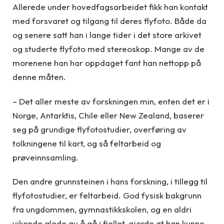
Allerede under hovedfagsarbeidet fikk han kontakt
med forsvaret og tilgang til deres flyfoto. Både da
og senere satt han i lange tider i det store arkivet
og studerte flyfoto med stereoskop. Mange av de
morenene han har oppdaget fant han nettopp på
denne måten.
– Det aller meste av forskningen min, enten det er i
Norge, Antarktis, Chile eller New Zealand, baserer
seg på grundige flyfotostudier, overføring av
tolkningene til kart, og så feltarbeid og
prøveinnsamling.
Den andre grunnsteinen i hans forskning, i tillegg til
flyfotostudier, er feltarbeid. God fysisk bakgrunn
fra ungdommen, gymnastikkskolen, og en aldri
vikende glede av å gå i fjellet, gjorde at han kunne