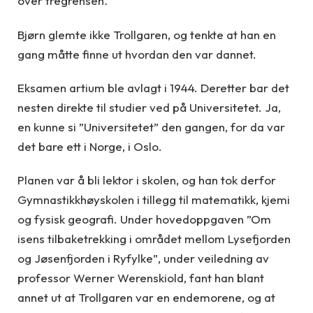
over tregrensen
.
Bjørn glemte ikke Trollgaren, og tenkte at han en
gang måtte finne ut hvordan den var dannet.
Eksamen artium ble avlagt i 1944. Deretter bar det
nesten direkte til studier ved på Universitetet. Ja,
en kunne si ”Universitetet” den gangen, for da var
det bare ett i Norge, i Oslo.
Planen var å bli lektor i skolen, og han tok derfor
Gymnastikkhøyskolen i tillegg til matematikk, kjemi
og fysisk geografi. Under hovedoppgaven ”Om
isens tilbaketrekking i området mellom Lysefjorden
og Jøsenfjorden i Ryfylke”, under veiledning av
professor Werner Werenskiold, fant han blant
annet ut at Trollgaren var en endemorene, og at