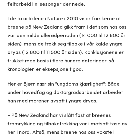
feltarbeid i ni sesonger der nede.
I de to artiklene i Nature i 2010 viser forskerne at
breene på New Zealand gikk fram i det som hos oss
var den milde allerødperioden (14 000 til 12 800 år
siden), mens de trakk seg tilbake i vår kalde yngre
dryas (12 800 til 11 500 år siden). Konklusjonene er
trukket med basis i flere hundre dateringer, så
kronologien er eksepsjonelt god.
Her er Bjørn nær sin ”ungdoms kjærlighet”: Både
under hovedfag og doktorgradsarbeidet arbeidet
han med morener avsatt i yngre dryas.
– På New Zealand har vi slått fast at breenes
framrykking og tilbaketrekking var i motsatt fase av
her i nord. Altså, mens breene hos oss vokste i