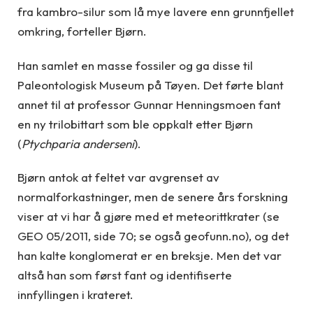
fra kambro-silur som lå mye lavere enn grunnfjellet
omkring, forteller Bjørn.
Han samlet en masse fossiler og ga disse til
Paleontologisk Museum på Tøyen. Det førte blant
annet til at professor Gunnar Henningsmoen fant
en ny trilobittart som ble oppkalt etter Bjørn
(
Ptychparia anderseni
).
Bjørn antok at feltet var avgrenset av
normalforkastninger, men de senere års forskning
viser at vi har å gjøre med et meteorittkrater (se
GEO 05/2011, side 70; se også geofunn.no), og det
han kalte konglomerat er en breksje. Men det var
altså han som først fant og identifiserte
innfyllingen i krateret.