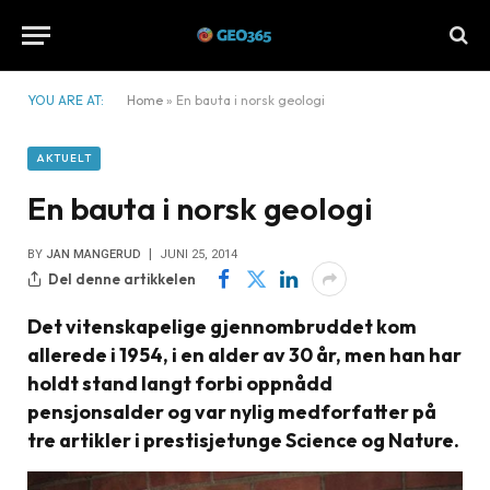
YOU ARE AT:
Home
»
En bauta i norsk geologi
AKTUELT
En bauta i norsk geologi
BY
JAN MANGERUD
JUNI 25, 2014
Del denne artikkelen
Det vitenskapelige gjennombruddet kom
allerede i 1954, i en alder av 30 år, men han har
holdt stand langt forbi oppnådd
pensjonsalder og var nylig medforfatter på
tre artikler i prestisjetunge Science og Nature.