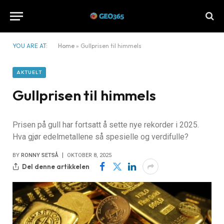
YOU ARE AT:
Home
»
Gullprisen til himmels
AKTUELT
Gullprisen til himmels
Prisen på gull har fortsatt å sette nye rekorder i 2025.
Hva gjør edelmetallene så spesielle og verdifulle?
BY
RONNY SETSÅ
OKTOBER 8, 2025
Del denne artikkelen