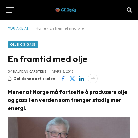
YOU ARE AT:
Home
»
En framtid med olje
OLJE OG GASS
En framtid med olje
BY
HALFDAN CARSTENS
MARS 8, 2018
Del denne artikkelen
Mener at Norge må fortsette å produsere olje
og gass i en verden som trenger stadig mer
energi.