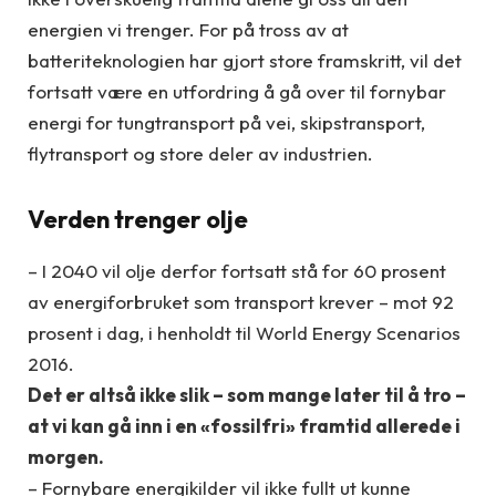
energien vi trenger. For på tross av at
batteriteknologien har gjort store framskritt, vil det
fortsatt være en utfordring å gå over til fornybar
energi for tungtransport på vei, skipstransport,
flytransport og store deler av industrien.
Verden trenger olje
– I 2040 vil olje derfor fortsatt stå for 60 prosent
av energiforbruket som transport krever – mot 92
prosent i dag, i henholdt til World Energy Scenarios
2016.
Det er altså ikke slik – som mange later til å tro –
at vi kan gå inn i en «fossilfri» framtid allerede i
morgen.
– Fornybare energikilder vil ikke fullt ut kunne