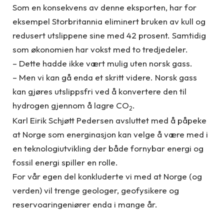
Som en konsekvens av denne eksporten, har for
eksempel Storbritannia eliminert bruken av kull og
redusert utslippene sine med 42 prosent. Samtidig
som økonomien har vokst med to tredjedeler.
– Dette hadde ikke vært mulig uten norsk gass.
– Men vi kan gå enda et skritt videre. Norsk gass
kan gjøres utslippsfri ved å konvertere den til
hydrogen gjennom å lagre CO
.
2
Karl Eirik Schjøtt Pedersen avsluttet med å påpeke
at Norge som energinasjon kan velge å være med i
en teknologiutvikling der både fornybar energi og
fossil energi spiller en rolle.
For vår egen del konkluderte vi med at Norge (og
verden) vil trenge geologer, geofysikere og
reservoaringeniører enda i mange år.