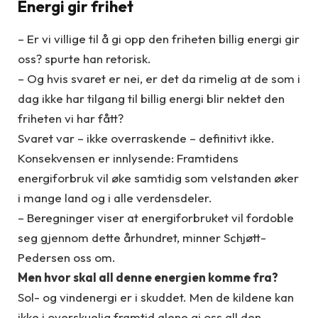
Energi gir frihet
– Er vi villige til å gi opp den friheten billig energi gir
oss? spurte han retorisk.
– Og hvis svaret er nei, er det da rimelig at de som i
dag ikke har tilgang til billig energi blir nektet den
friheten vi har fått?
Svaret var – ikke overraskende – definitivt ikke.
Konsekvensen er innlysende: Framtidens
energiforbruk vil øke samtidig som velstanden øker
i mange land og i alle verdensdeler.
– Beregninger viser at energiforbruket vil fordoble
seg gjennom dette århundret, minner Schjøtt-
Pedersen oss om.
Men hvor skal all denne energien komme fra?
Sol- og vindenergi er i skuddet. Men de kildene kan
ikke i overskuelig framtid alene gi oss all den