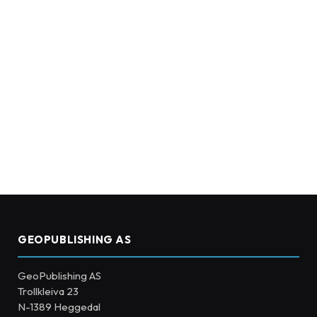
GEOPUBLISHING AS
GeoPublishing AS
Trollkleiva 23
N-1389 Heggedal