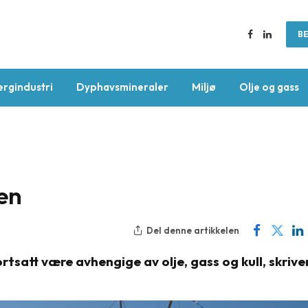
BE
Facebook
LinkedIn
ergindustri
Dyphavsmineraler
Miljø
Olje og gass
ten
Del denne artikkelen
fortsatt være avhengige av olje, gass og kull, skrive