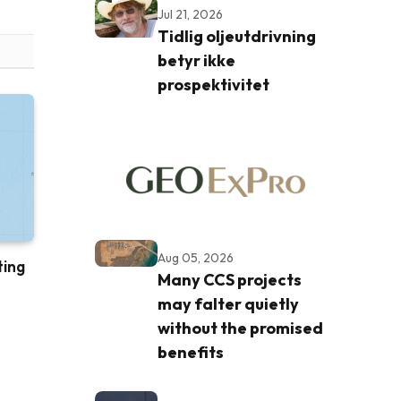
Jul 21, 2026
Tidlig oljeutdrivning
betyr ikke
prospektivitet
Aug 05, 2026
ting
Many CCS projects
may falter quietly
without the promised
benefits