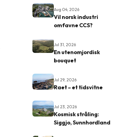
Aug 04, 2026
Vil norsk industri
omfavne CCS?
Jul 31, 2026
,
En utenomjordisk
bouquet
Jul 29, 2026
Raet – et tidsvitne
Jul 23, 2026
Kosmisk stråling:
Siggjo, Sunnhordland