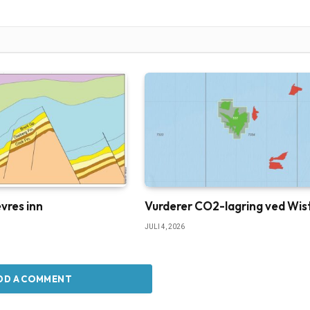
vres inn
Vurderer CO2-lagring ved Wis
JULI 4, 2026
DD A COMMENT