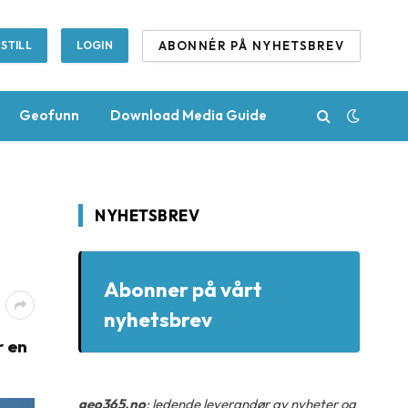
ABONNÉR PÅ NYHETSBREV
STILL
LOGIN
Geofunn
Download Media Guide
NYHETSBREV
Abonner på vårt
nyhetsbrev
r en
geo365.no
: ledende leverandør av nyheter og