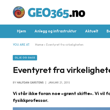
Hjem
Anlegg og infrastruktur
Aktuelt
B
YOU ARE AT:
Home
»
Eventyret fra virkeligheten
OLJE OG GASS
Eventyret fra virkelighe
BY
HALFDAN CARSTENS
JANUAR 21, 2015
Vi står ikke foran noe «grønt skifte». Vi vil 
fysikkprofessor.