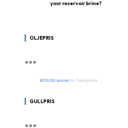
your reservoir brine?
OLJEPRIS
BCOUSD quotes
by TradingView
GULLPRIS