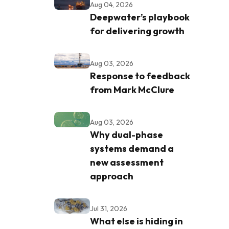
Aug 04, 2026
Deepwater’s playbook
for delivering growth
Aug 03, 2026
Response to feedback
from Mark McClure
Aug 03, 2026
Why dual-phase
systems demand a
new assessment
approach
Jul 31, 2026
What else is hiding in