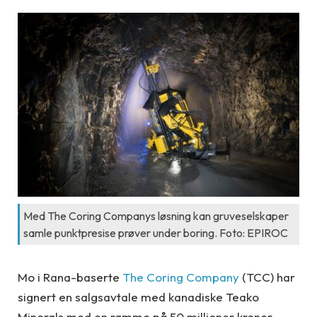
Med The Coring Companys løsning kan gruveselskaper
samle punktpresise prøver under boring. Foto: EPIROC
Mo i Rana-baserte
The Coring Company
(TCC) har
signert en salgsavtale med kanadiske Teako
Minerals med en ramme på 50 millioner kroner.