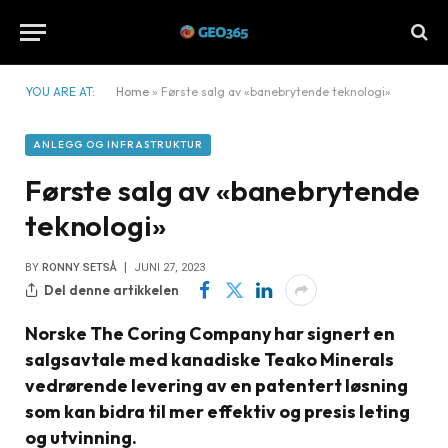
YOU ARE AT:
Home
»
Første salg av «banebrytende teknologi»
ANLEGG OG INFRASTRUKTUR
Første salg av «banebrytende
teknologi»
BY
RONNY SETSÅ
JUNI 27, 2023
Del denne artikkelen
Norske The Coring Company har signert en
salgsavtale med kanadiske Teako Minerals
vedrørende levering av en patentert løsning
som kan bidra til mer effektiv og presis leting
og utvinning.