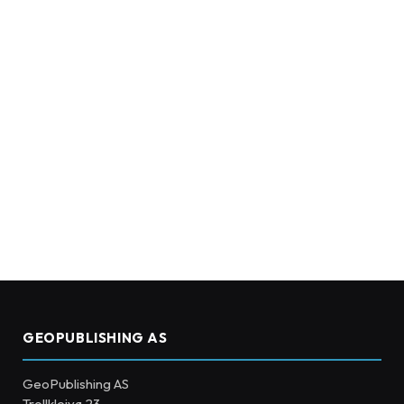
GEOPUBLISHING AS
GeoPublishing AS
Trollkleiva 23