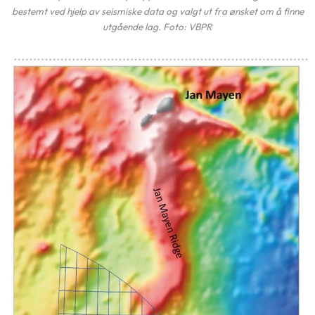
bestemt ved hjelp av seismiske data og valgt ut fra ønsket om å finne
utgående lag. Foto: VBPR