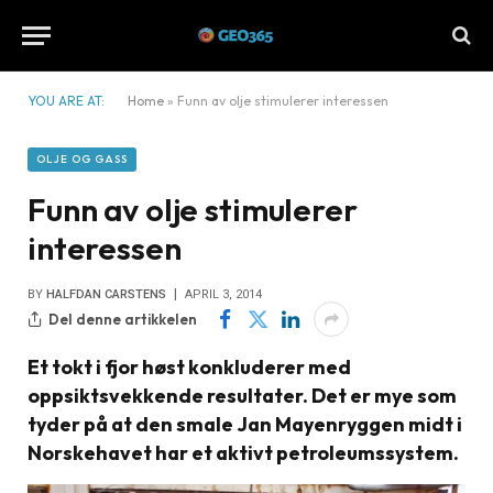
YOU ARE AT:
Home
»
Funn av olje stimulerer interessen
OLJE OG GASS
Funn av olje stimulerer
interessen
BY
HALFDAN CARSTENS
APRIL 3, 2014
Del denne artikkelen
Et tokt i fjor høst konkluderer med
oppsiktsvekkende resultater. Det er mye som
tyder på at den smale Jan Mayenryggen midt i
Norskehavet har et aktivt petroleumssystem.