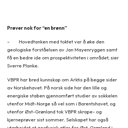
Prøver nok for “en brønn”
– Hovedtanken med toktet var å øke den
geologiske forståelsen av Jan Mayenryggen samt
få en bedre ide om prospektiviteten i området, sier
Sverre Planke.
VBPR har bred kunnskap om Arktis på begge sider
av Norskehavet. På norsk side har den lille og
energiske staben gjennomført studier av sokkelen
utenfor Midt-Norge så vel som i Barentshavet, og
utenfor Øst-Grønland tok VBPR skrape- og
kjerneprøver sist sommer. Selskapet har også
utarbeidet et geofysisk atlas for Øst-Grønland i