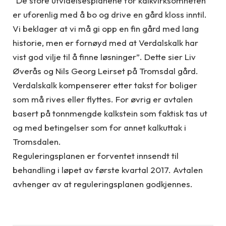
“De store utvidelsesplanene for kalkvirksomheten
er uforenlig med å bo og drive en gård kloss inntil.
Vi beklager at vi må gi opp en fin gård med lang
historie, men er fornøyd med at Verdalskalk har
vist god vilje til å finne løsninger”. Dette sier Liv
Øverås og Nils Georg Leirset på Tromsdal gård.
Verdalskalk kompenserer etter takst for boliger
som må rives eller flyttes. For øvrig er avtalen
basert på tonnmengde kalkstein som faktisk tas ut
og med betingelser som for annet kalkuttak i
Tromsdalen.
Reguleringsplanen er forventet innsendt til
behandling i løpet av første kvartal 2017. Avtalen
avhenger av at reguleringsplanen godkjennes.