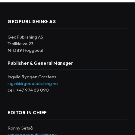
GEOPUBLISHING AS
GeoPublishing AS
Trollkleiva 23
N-1389 Heggedal
Publisher & General Manager
Ingvild Ryggen Carstens
ingvild@geopublishing.no
cell: +47 974 69 090
EDITOR IN CHIEF
Ronny Setså
ronny@geopublishing.no