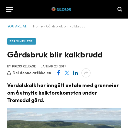
YOU ARE AT:
Home
»
Gårdsbruk blir kalkbrudd
BERGINDUSTRI
Gårdsbruk blir kalkbrudd
BY
PRESS RELEASE
JANUAR 23, 2017
Del denne artikkelen
Verdalskalk har inngått avtale med grunneier
om å utnytte kalkforekomsten under
Tromsdal gård.