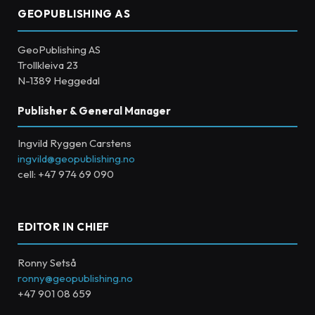
GEOPUBLISHING AS
GeoPublishing AS
Trollkleiva 23
N-1389 Heggedal
Publisher & General Manager
Ingvild Ryggen Carstens
ingvild@geopublishing.no
cell: +47 974 69 090
EDITOR IN CHIEF
Ronny Setså
ronny@geopublishing.no
+47 901 08 659