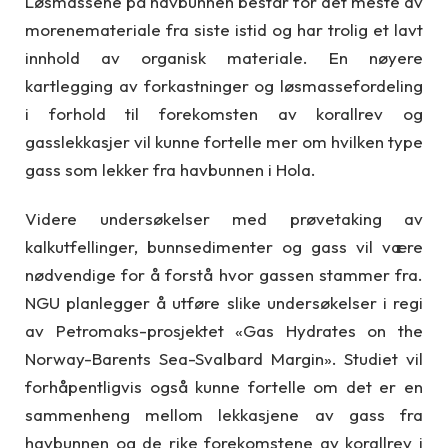
Løsmassene på havbunnen består for det meste av
morenemateriale fra siste istid og har trolig et lavt
innhold av organisk materiale. En nøyere
kartlegging av forkastninger og løsmassefordeling
i forhold til forekomsten av korallrev og
gasslekkasjer vil kunne fortelle mer om hvilken type
gass som lekker fra havbunnen i Hola.
Videre undersøkelser med prøvetaking av
kalkutfellinger, bunnsedimenter og gass vil være
nødvendige for å forstå hvor gassen stammer fra.
NGU planlegger å utføre slike undersøkelser i regi
av Petromaks-prosjektet «Gas Hydrates on the
Norway-Barents Sea-Svalbard Margin». Studiet vil
forhåpentligvis også kunne fortelle om det er en
sammenheng mellom lekkasjene av gass fra
havbunnen og de rike forekomstene av korallrev i