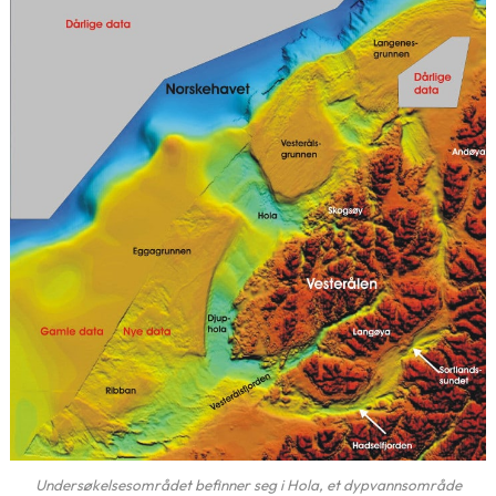
Undersøkelsesområdet befinner seg i Hola, et dypvannsområde