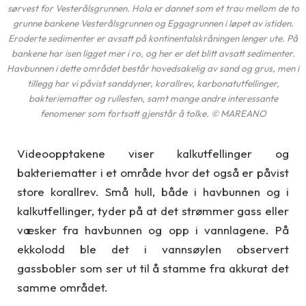
sørvest for Vesterålsgrunnen. Hola er dannet som et trau mellom de to
grunne bankene Vesterålsgrunnen og Eggagrunnen i løpet av istiden.
Eroderte sedimenter er avsatt på kontinentalskråningen lenger ute. På
bankene har isen ligget mer i ro, og her er det blitt avsatt sedimenter.
Havbunnen i dette området består hovedsakelig av sand og grus, men i
tillegg har vi påvist sanddyner, korallrev, karbonatutfellinger,
bakteriematter og rullesten, samt mange andre interessante
fenomener som fortsatt gjenstår å tolke. © MAREANO
Videoopptakene viser kalkutfellinger og
bakteriematter i et område hvor det også er påvist
store korallrev. Små hull, både i havbunnen og i
kalkutfellinger, tyder på at det strømmer gass eller
væsker fra havbunnen og opp i vannlagene. På
ekkolodd ble det i vannsøylen observert
gassbobler som ser ut til å stamme fra akkurat det
samme området.