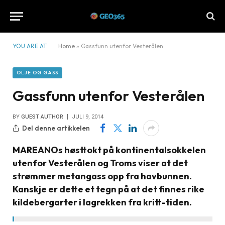
YOU ARE AT:
Home
»
Gassfunn utenfor Vesterålen
OLJE OG GASS
Gassfunn utenfor Vesterålen
BY
GUEST AUTHOR
JULI 9, 2014
Del denne artikkelen
MAREANOs høsttokt på kontinentalsokkelen
utenfor Vesterålen og Troms viser at det
strømmer metangass opp fra havbunnen.
Kanskje er dette et tegn på at det finnes rike
kildebergarter i lagrekken fra kritt-tiden.