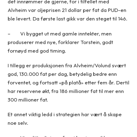
det innrømmer de gjerne, for i tilfellet med
Alvheim var oljeprisen 21 dollar per fat da PUD-en
ble levert. Da første last gikk var den steget til 146.
– Vi bygget ut med gamle inntekter, men
produserer med nye, forklarer Torstein, godt
fornøyd med god timing.
I tillegg er produksjonen fra Alvheim/Volund svært
god, 130.000 fat per dag, betydelig bedre enn
forventet, og fortsatt «på platå» etter fem år. Dertil
har reservene økt, fra 186 millioner fat til mer enn
300 millioner fat.
Et annet viktig ledd i strategien har vært å skape
noe selv.