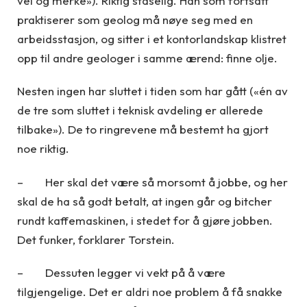
vel og merke»). Riktig staselig. Han som fortsatt
praktiserer som geolog må nøye seg med en
arbeidsstasjon, og sitter i et kontorlandskap klistret
opp til andre geologer i samme ærend: finne olje.
Nesten ingen har sluttet i tiden som har gått («én av
de tre som sluttet i teknisk avdeling er allerede
tilbake»). De to ringrevene må bestemt ha gjort
noe riktig.
– Her skal det være så morsomt å jobbe, og her
skal de ha så godt betalt, at ingen går og bitcher
rundt kaffemaskinen, i stedet for å gjøre jobben.
Det funker, forklarer Torstein.
– Dessuten legger vi vekt på å være
tilgjengelige. Det er aldri noe problem å få snakke