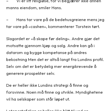
– Vi er litt religiøse, for vi begjærer ikke annen
manns eiendom, smiler Hans.
– Hans tar vare på de bedehusgreiene mens jeg
tar vare på «cashen», kommenterer Torstein tørt.
Slagordet er «å skape før deling». Andre gjør det
motsatte gjennom kjøp og salg. Andre kan gå i
datarom og bygge kompetanse på andres
bekostning Men det er altså langt fra Lundins profil.
Selv om det er betydelig mer energikrevende å
generere prospekter selv.
De er heller ikke Lundins strategi å finne og
forsvinne. Noen må finne og utvikle. Myndighetene
vil ha selskaper som står løpet ut.
Leteporteføljen er heller ikke blitt til ved en