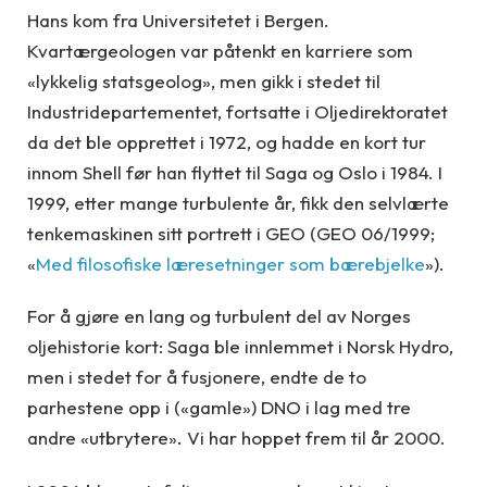
Hans kom fra Universitetet i Bergen.
Kvartærgeologen var påtenkt en karriere som
«lykkelig statsgeolog», men gikk i stedet til
Industridepartementet, fortsatte i Oljedirektoratet
da det ble opprettet i 1972, og hadde en kort tur
innom Shell før han flyttet til Saga og Oslo i 1984. I
1999, etter mange turbulente år, fikk den selvlærte
tenkemaskinen sitt portrett i GEO (GEO 06/1999;
«
Med filosofiske læresetninger som bærebjelke
»).
For å gjøre en lang og turbulent del av Norges
oljehistorie kort: Saga ble innlemmet i Norsk Hydro,
men i stedet for å fusjonere, endte de to
parhestene opp i («gamle») DNO i lag med tre
andre «utbrytere». Vi har hoppet frem til år 2000.