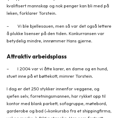
kvalifisert mannskap og nok penger kan bli med på
leken, forklarer Torstein.
– Vi ble bjellesauen, men så var det også lettere
å plukke lisenser på den tiden. Konkurransen var
betydelig mindre, innrømmer Hans gjerne.
Attraktiv arbeidsplass
– I 2004 var vi åtte karer, en dame og en hund,
stuet inne på et bøttekott, mimrer Torstein.
I dag er det 250 stykker innenfor veggene, og
sjefen selv, forretningsmannen, har rykket opp til
kontor med blank parkett, sofagruppe, møtebord,
garderobe og bad («konkursbo fra et shippingfirma,