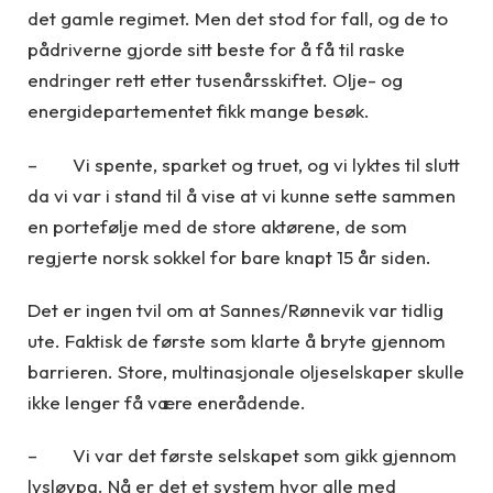
det gamle regimet. Men det stod for fall, og de to
pådriverne gjorde sitt beste for å få til raske
endringer rett etter tusenårsskiftet. Olje- og
energidepartementet fikk mange besøk.
– Vi spente, sparket og truet, og vi lyktes til slutt
da vi var i stand til å vise at vi kunne sette sammen
en portefølje med de store aktørene, de som
regjerte norsk sokkel for bare knapt 15 år siden.
Det er ingen tvil om at Sannes/Rønnevik var tidlig
ute. Faktisk de første som klarte å bryte gjennom
barrieren. Store, multinasjonale oljeselskaper skulle
ikke lenger få være enerådende.
– Vi var det første selskapet som gikk gjennom
lysløypa. Nå er det et system hvor alle med