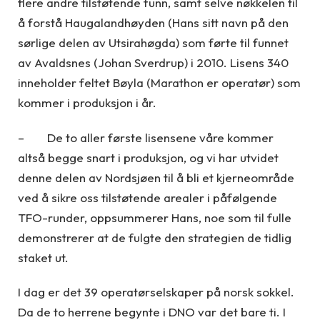
flere andre tilstøtende funn, samt selve nøkkelen til
å forstå Haugalandhøyden (Hans sitt navn på den
sørlige delen av Utsirahøgda) som førte til funnet
av Avaldsnes (Johan Sverdrup) i 2010. Lisens 340
inneholder feltet Bøyla (Marathon er operatør) som
kommer i produksjon i år.
– De to aller første lisensene våre kommer
altså begge snart i produksjon, og vi har utvidet
denne delen av Nordsjøen til å bli et kjerneområde
ved å sikre oss tilstøtende arealer i påfølgende
TFO-runder, oppsummerer Hans, noe som til fulle
demonstrerer at de fulgte den strategien de tidlig
staket ut.
I dag er det 39 operatørselskaper på norsk sokkel.
Da de to herrene begynte i DNO var det bare ti. I