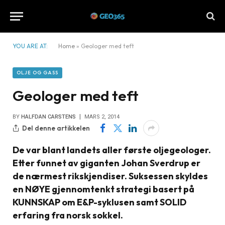
YOU ARE AT:
Home
»
Geologer med teft
OLJE OG GASS
Geologer med teft
BY
HALFDAN CARSTENS
MARS 2, 2014
Del denne artikkelen
De var blant landets aller første oljegeologer.
Etter funnet av giganten Johan Sverdrup er
de nærmest rikskjendiser. Suksessen skyldes
en NØYE gjennomtenkt strategi basert på
KUNNSKAP om E&P-syklusen samt SOLID
erfaring fra norsk sokkel.