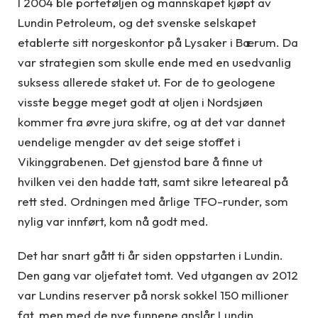
I 2004 ble porteføljen og mannskapet kjøpt av
Lundin Petroleum, og det svenske selskapet
etablerte sitt norgeskontor på Lysaker i Bærum. Da
var strategien som skulle ende med en usedvanlig
suksess allerede staket ut. For de to geologene
visste begge meget godt at oljen i Nordsjøen
kommer fra øvre jura skifre, og at det var dannet
uendelige mengder av det seige stoffet i
Vikinggrabenen. Det gjenstod bare å finne ut
hvilken vei den hadde tatt, samt sikre leteareal på
rett sted. Ordningen med årlige TFO-runder, som
nylig var innført, kom nå godt med.
Det har snart gått ti år siden oppstarten i Lundin.
Den gang var oljefatet tomt. Ved utgangen av 2012
var Lundins reserver på norsk sokkel 150 millioner
fat, men med de nye funnene anslår Lundin