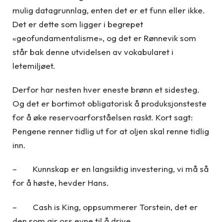
mulig datagrunnlag, enten det er et funn eller ikke.
Det er dette som ligger i begrepet
«geofundamentalisme», og det er Rønnevik som
står bak denne utvidelsen av vokabularet i
letemiljøet.
Derfor har nesten hver eneste brønn et sidesteg.
Og det er bortimot obligatorisk å produksjonsteste
for å øke reservoarforståelsen raskt. Kort sagt:
Pengene renner tidlig ut for at oljen skal renne tidlig
inn.
– Kunnskap er en langsiktig investering, vi må så
for å høste, hevder Hans.
– Cash is King, oppsummerer Torstein, det er
den som gir oss evne til å drive