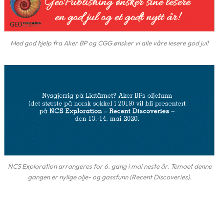
Med god hjelp fra Aker BP og CGG ønsker vi alle våre lesere god jul!
NCS Exploration arrangeres for 6. gang i mai neste år. Temaet denne
gangen er nylige olje- og gassfunn (Recent Discoveries).