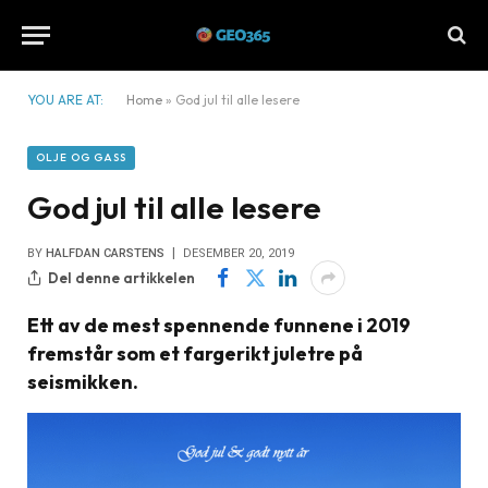
YOU ARE AT:
Home
»
God jul til alle lesere
OLJE OG GASS
God jul til alle lesere
BY
HALFDAN CARSTENS
DESEMBER 20, 2019
Del denne artikkelen
Ett av de mest spennende funnene i 2019
fremstår som et fargerikt juletre på
seismikken.