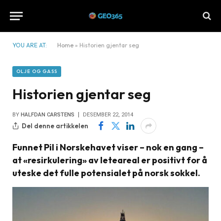
YOU ARE AT:
Home
»
Historien gjentar seg
OLJE OG GASS
Historien gjentar seg
BY
HALFDAN CARSTENS
DESEMBER 22, 2014
Del denne artikkelen
Funnet Pil i Norskehavet viser – nok en gang –
at «resirkulering» av leteareal er positivt for å
uteske det fulle potensialet på norsk sokkel.