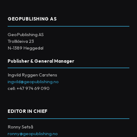
GEOPUBLISHING AS
GeoPublishing AS
Trollkleiva 23
N-1389 Heggedal
Publisher & General Manager
Ingvild Ryggen Carstens
ingvild@geopublishing.no
cell: +47 974 69 090
EDITOR IN CHIEF
Ronny Setså
ronny@geopublishing.no