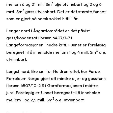
3
mellom 6 og 21 mill. Sm
olje utvinnbart og 2 og 6
3
mrd. Sm
gass utvinnbart. Det er det største funnet
som er gjort på norsk sokkel hittil i år.
Lenger nord i Åsgardområdet er det påvist
gass/kondensat i brønn 6407/1-7 i
Langeformasjonen i nedre kritt. Funnet er foreløpig
3
beregnet til å inneholde mellom 1 og 4 mill. Sm
o.e.
utvinnbart.
Lengst nord, like sør for Heidrunfeltet, har Faroe
Petroleum Norge gjort ett mindre olje- og gassfunn
i brønn 6507/10-2 S i Garnformasjonen i midtre
jura. Foreløpig er funnet beregnet til å inneholde
3
mellom 1 og 2,5 mill. Sm
o.e. utvinnbart.