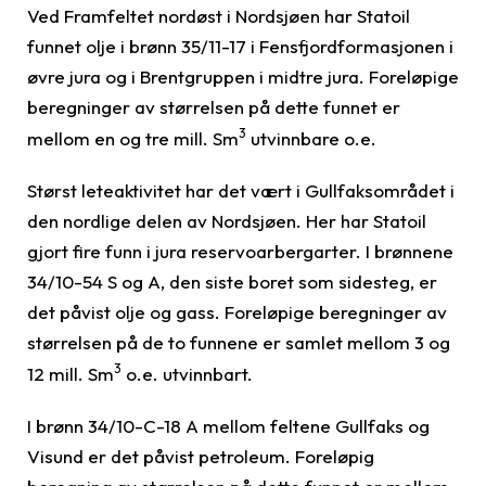
Ved Framfeltet nordøst i Nordsjøen har Statoil
funnet olje i brønn 35/11-17 i Fensfjordformasjonen i
øvre jura og i Brentgruppen i midtre jura. Foreløpige
beregninger av størrelsen på dette funnet er
3
mellom en og tre mill. Sm
utvinnbare o.e.
Størst leteaktivitet har det vært i Gullfaksområdet i
den nordlige delen av Nordsjøen. Her har Statoil
gjort fire funn i jura reservoarbergarter. I brønnene
34/10-54 S og A, den siste boret som sidesteg, er
det påvist olje og gass. Foreløpige beregninger av
størrelsen på de to funnene er samlet mellom 3 og
3
12 mill. Sm
o.e. utvinnbart.
I brønn 34/10-C-18 A mellom feltene Gullfaks og
Visund er det påvist petroleum. Foreløpig