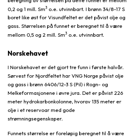
beregning av størrelsen på dette funnet er mellom
3
0,2 og 1 mill. Sm
o.e. utvinnbart. I brønn 34/8-17 S
boret like øst for Visundfeltet er det påvist olje og
gass. Størrelsen på funnet er beregnet til å være
3
mellom 0,5 og 2 mill. Sm
o.e. utvinnbart.
Norskehavet
I Norskehavet er det gjort tre funn i første halvår.
Sørvest for Njordfeltet har VNG Norge påvist olje
og gass i brønn 6406/12-3 S (Pil) i Rogn- og
Melkeformasjonene i øvre jura. Det er påvist 226
meter hydrokarbonkolonne, hvorav 135 meter er
olje i et reservoar med gode
strømningsegenskaper.
Funnets størrelse er foreløpig beregnet til å være