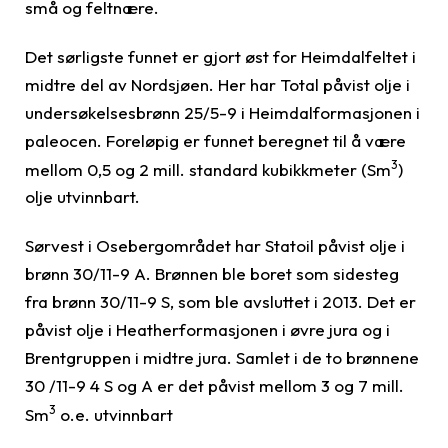
små og feltnære.
Det sørligste funnet er gjort øst for Heimdalfeltet i
midtre del av Nordsjøen. Her har Total påvist olje i
undersøkelsesbrønn 25/5-9 i Heimdalformasjonen i
paleocen. Foreløpig er funnet beregnet til å være
3
mellom 0,5 og 2 mill. standard kubikkmeter (Sm
)
olje utvinnbart.
Sørvest i Osebergområdet har Statoil påvist olje i
brønn 30/11-9 A. Brønnen ble boret som sidesteg
fra brønn 30/11-9 S, som ble avsluttet i 2013. Det er
påvist olje i Heatherformasjonen i øvre jura og i
Brentgruppen i midtre jura. Samlet i de to brønnene
30 /11-9 4 S og A er det påvist mellom 3 og 7 mill.
3
Sm
o.e. utvinnbart