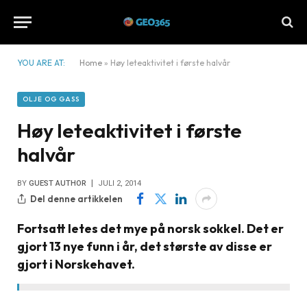
YOU ARE AT:
Home
»
Høy leteaktivitet i første halvår
OLJE OG GASS
Høy leteaktivitet i første
halvår
BY
GUEST AUTHOR
JULI 2, 2014
Del denne artikkelen
Fortsatt letes det mye på norsk sokkel. Det er
gjort 13 nye funn i år, det største av disse er
gjort i Norskehavet.