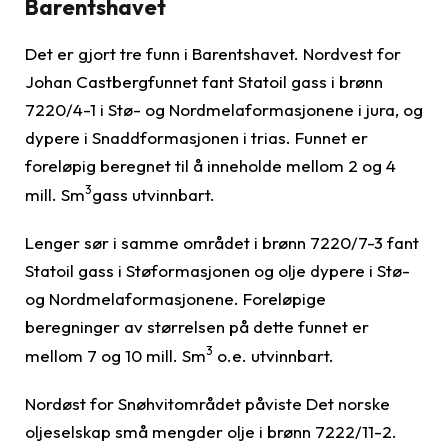
Barentshavet
Det er gjort tre funn i Barentshavet. Nordvest for
Johan Castbergfunnet fant Statoil gass i brønn
7220/4-1 i Stø- og Nordmelaformasjonene i jura, og
dypere i Snaddformasjonen i trias. Funnet er
foreløpig beregnet til å inneholde mellom 2 og 4
3
mill. Sm
gass utvinnbart.
Lenger sør i samme området i brønn 7220/7-3 fant
Statoil gass i Støformasjonen og olje dypere i Stø-
og Nordmelaformasjonene. Foreløpige
beregninger av størrelsen på dette funnet er
3
mellom 7 og 10 mill. Sm
o.e. utvinnbart.
Nordøst for Snøhvitområdet påviste Det norske
oljeselskap små mengder olje i brønn 7222/11-2.