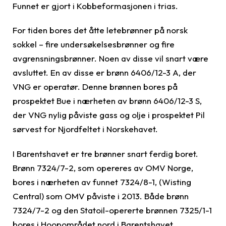
Funnet er gjort i Kobbeformasjonen i trias.
For tiden bores det åtte letebrønner på norsk
sokkel – fire undersøkelsesbrønner og fire
avgrensningsbrønner. Noen av disse vil snart være
avsluttet. En av disse er brønn 6406/12-3 A, der
VNG er operatør. Denne brønnen bores på
prospektet Bue i nærheten av brønn 6406/12-3 S,
der VNG nylig påviste gass og olje i prospektet Pil
sørvest for Njordfeltet i Norskehavet.
I Barentshavet er tre brønner snart ferdig boret.
Brønn 7324/7-2, som opereres av OMV Norge,
bores i nærheten av funnet 7324/8-1, (Wisting
Central) som OMV påviste i 2013. Både brønn
7324/7-2 og den Statoil-opererte brønnen 7325/1-1
bores i Hoopområdet nord i Barentshavet.