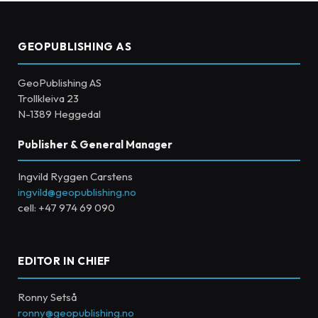
GEOPUBLISHING AS
GeoPublishing AS
Trollkleiva 23
N-1389 Heggedal
Publisher & General Manager
Ingvild Ryggen Carstens
ingvild@geopublishing.no
cell: +47 974 69 090
EDITOR IN CHIEF
Ronny Setså
ronny@geopublishing.no