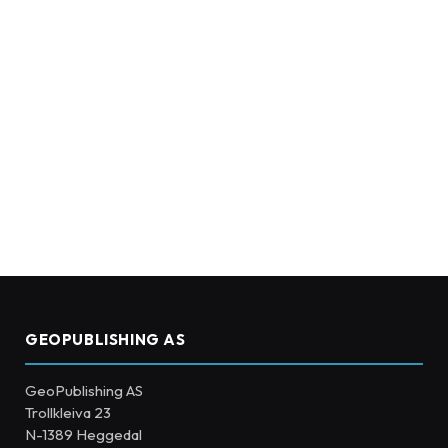
GEOPUBLISHING AS
GeoPublishing AS
Trollkleiva 23
N-1389 Heggedal