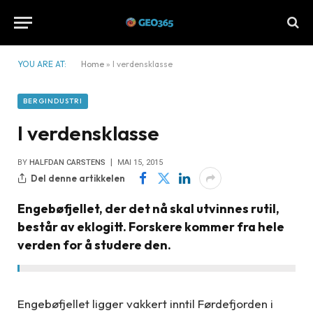
YOU ARE AT:
Home
»
I verdensklasse
BERGINDUSTRI
I verdensklasse
BY
HALFDAN CARSTENS
MAI 15, 2015
Del denne artikkelen
Engebøfjellet, der det nå skal utvinnes rutil,
består av eklogitt. Forskere kommer fra hele
verden for å studere den.
Engebøfjellet ligger vakkert inntil Førdefjorden i