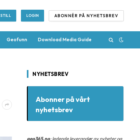
ABONNÉR PÅ NYHETSBREV
STILL
LOGIN
Geofunn
Download Media Guide
NYHETSBREV
Abonner på vårt
nyhetsbrev
geo365.no
: ledende leverandør av nyheter og