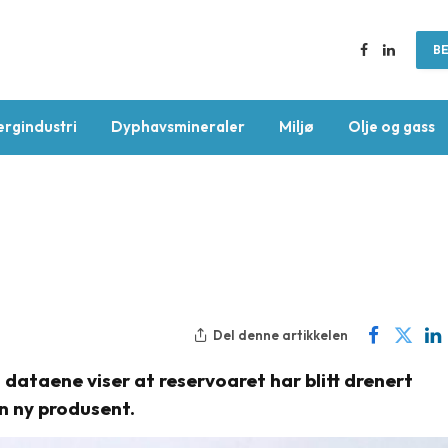
BE
Facebook
LinkedIn
ergindustri
Dyphavsmineraler
Miljø
Olje og gass
Del denne artikkelen
dataene viser at reservoaret har blitt drenert
n ny produsent.