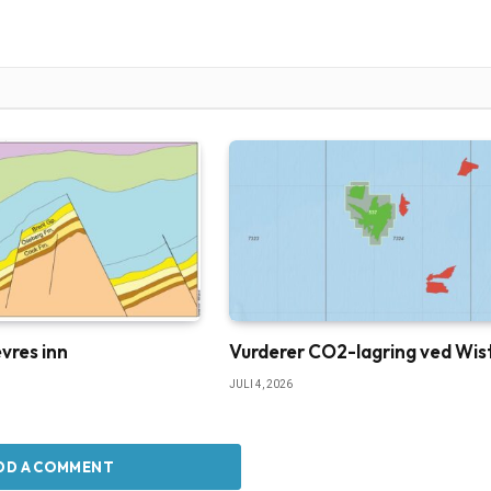
vres inn
Vurderer CO2-lagring ved Wis
JULI 4, 2026
DD A COMMENT