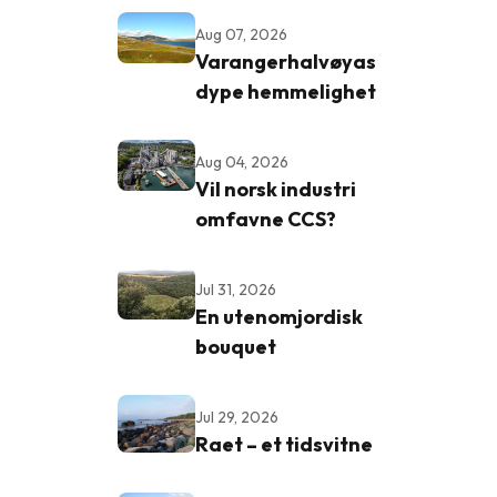
Aug 07, 2026
Varangerhalvøyas
dype hemmelighet
Aug 04, 2026
Vil norsk industri
omfavne CCS?
Jul 31, 2026
En utenomjordisk
bouquet
Jul 29, 2026
Raet – et tidsvitne