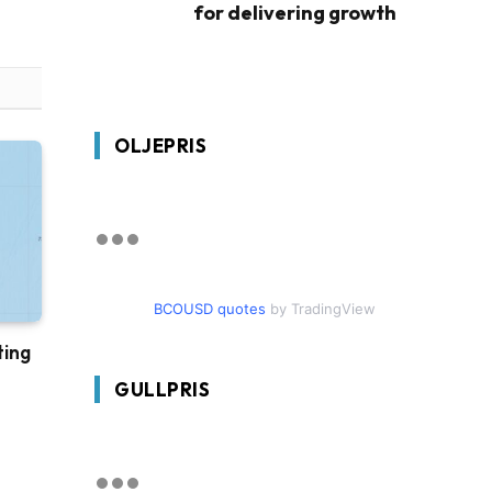
for delivering growth
OLJEPRIS
BCOUSD quotes
by TradingView
ting
GULLPRIS