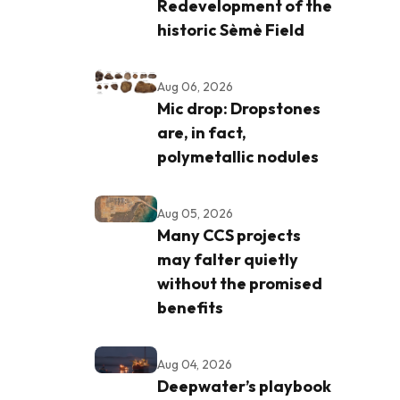
Redevelopment of the
historic Sèmè Field
Aug 06, 2026
Mic drop: Dropstones
are, in fact,
polymetallic nodules
Aug 05, 2026
Many CCS projects
may falter quietly
without the promised
benefits
Aug 04, 2026
Deepwater’s playbook