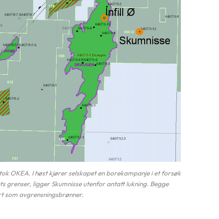
rtok OKEA. I høst kjører selskapet en borekampanje i et forsøk
ets grenser, ligger Skumnisse utenfor antatt lukning. Begge
ert som avgrensningsbrønner.