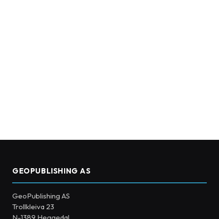
GEOPUBLISHING AS
GeoPublishing AS
Trollkleiva 23
N-1389 Heggedal