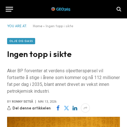
YOU ARE AT:
Home
»
Ingen topp i sikte
OLJE OG GASS
Ingen topp i sikte
Aker BP forventer at verdens oljeetterspørsel vil
fortsette å stige i årene som kommer og nå 112 millioner
fat per dag i 2035, blant annet drevet av vekst innen
petrokjemisk industri.
BY
RONNY SETSÅ
MAI 13, 2026
Del denne artikkelen