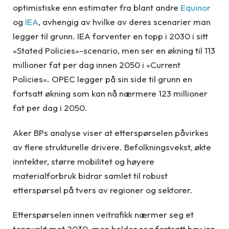
optimistiske enn estimater fra blant andre
Equinor
og
IEA
, avhengig av hvilke av deres scenarier man
legger til grunn. IEA forventer en topp i 2030 i sitt
«Stated Policies»-scenario, men ser en økning til 113
millioner fat per dag innen 2050 i «Current
Policies». OPEC legger på sin side til grunn en
fortsatt økning som kan nå nærmere 123 millioner
fat per dag i 2050.
Aker BPs analyse viser at etterspørselen påvirkes
av flere strukturelle drivere. Befolkningsvekst, økte
inntekter, større mobilitet og høyere
materialforbruk bidrar samlet til robust
etterspørsel på tvers av regioner og sektorer.
Etterspørselen innen veitrafikk nærmer seg et
toppunkt mot 2030, men holder seg fortsatt høy inn