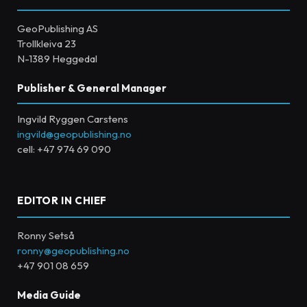
GeoPublishing AS
Trollkleiva 23
N-1389 Heggedal
Publisher & General Manager
Ingvild Ryggen Carstens
ingvild@geopublishing.no
cell: +47 974 69 090
EDITOR IN CHIEF
Ronny Setså
ronny@geopublishing.no
+47 901 08 659
Media Guide