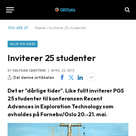
YOU ARE AT:
Home
»
Inviterer 25 studenter
OLJE OG GASS
Inviterer 25 studenter
BY
HALFDAN CARSTENS
APRIL 23, 2015
Del denne artikkelen
Det er "dårlige tider". Like fullt inviterer PGS
25 studenter til konferansen Recent
Advances in Exploration Technology som
avholdes på Fornebu/Oslo 20.-21. mai.