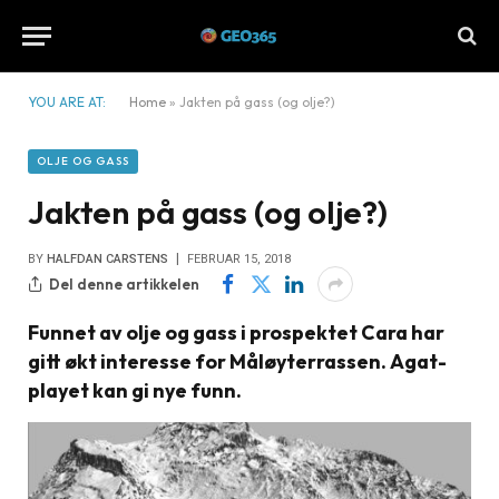
YOU ARE AT:
Home
»
Jakten på gass (og olje?)
OLJE OG GASS
Jakten på gass (og olje?)
BY
HALFDAN CARSTENS
FEBRUAR 15, 2018
Del denne artikkelen
Funnet av olje og gass i prospektet Cara har
gitt økt interesse for Måløyterrassen. Agat-
playet kan gi nye funn.