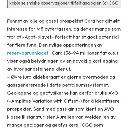
koble seismiske observasjoner til felt analogier. (c) CGG
Funnet av olje og gass i prospektet Cara har gitt økt
interesse for Måløyterrassen, og det er mange som
tror at «Agat-playet» fortsatt har et godt potensial
for flere funn. Den nylige oppdateringen av
reservegrunnlaget
i Cara (56-94 millioner fat o.e.)
viser også betydningen av en nøyaktig kartlegging
av hvor sandsteinene kiler ut.
– Øvre jura kildebergart er gjerne overmoden og
gassgenererende i dette petroleumssystemet.
Geologene og geofysikerne kan derfor bruke AVO
(«Amplitue Variation with Offset») for å identifisere
prospekter. Sand med gass gir som kjent en AVO
klasse III signatur, sier Aurelien van Welden, en av
mange geologer og geofysikere i CGG som