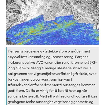
Her ser vi fordelene av å dekke store områder med
høykvalitets-innsamling og -prosessering. Fargene
indikerer positive AVO-anomalier rundt brønnene 35/3-
2 og 35/3-7S i tillegg til mange utestede strukturer. I
bakgrunnen ser vi grunnfjellsoverflaten i grå skala, hvor
forkastninger og canyons, som har vært
tilførselskanaler for sedimenter til bassenget, kommer
godt frem. Dette er viktig for å forstå hvor og når
sandene ble avsatt. Med ett unikt regionalt datasett kan
geologene tenke bassengbevegelser og geometri og