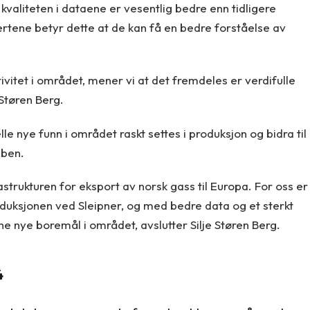
kvaliteten i dataene er vesentlig bedre enn tidligere
tene betyr dette at de kan få en bedre forståelse av
tivitet i området, mener vi at det fremdeles er verdifulle
 Støren Berg.
le nye funn i området raskt settes i produksjon og bidra til
uben.
frastrukturen for eksport av norsk gass til Europa. For oss er
oduksjonen ved Sleipner, og med bedre data og et sterkt
ne nye boremål i området, avslutter Silje Støren Berg.
4