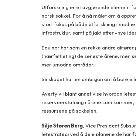
Utforskning er et avgjørende element f
norsk sokkel. For å nå målet om å oppret
stort fokus på både utforskning i modn
infrastruktur, samt på jakt etter «nye 
Equinor har som en rekke andre aktører p
(nærfeltleting) de seneste årene, men s
mer umodne områder.
Selskapet har en ambisjon om å bore elle
Averty vil blant annet vise hvordan letes
reserveerstatning i årene som kommer, 
ressursene på sokkelen.
Silje Støren Berg
, Vice President Subsur
letestrategi ved å dele planene de har fo