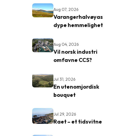
Aug 07, 2026
Varangerhalvøyas
dype hemmelighet
Aug 04, 2026
Vil norsk industri
omfavne CCS?
Jul 31, 2026
En utenomjordisk
bouquet
Jul 29, 2026
Raet – et tidsvitne