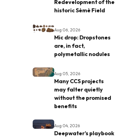
Redevelopment of the
historic Sèmè Field
Aug 06, 2026
Mic drop: Dropstones
are, in fact,
polymetallic nodules
Aug 05, 2026
Many CCS projects
may falter quietly
without the promised
benefits
Aug 04, 2026
Deepwater’s playbook