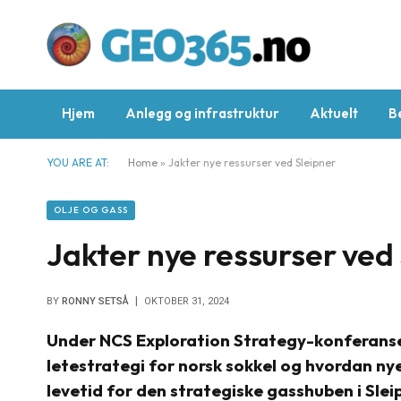
Hjem
Anlegg og infrastruktur
Aktuelt
B
YOU ARE AT:
Home
»
Jakter nye ressurser ved Sleipner
OLJE OG GASS
Jakter nye ressurser ved
BY
RONNY SETSÅ
OKTOBER 31, 2024
Under NCS Exploration Strategy-konferansen 
letestrategi for norsk sokkel og hvordan nye
levetid for den strategiske gasshuben i Sle