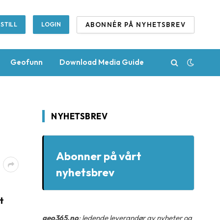
ABONNÉR PÅ NYHETSBREV
STILL
LOGIN
Geofunn
Download Media Guide
NYHETSBREV
Abonner på vårt
nyhetsbrev
t
geo365.no
: ledende leverandør av nyheter og