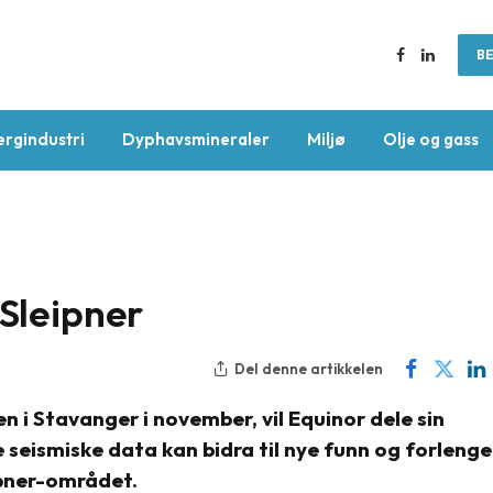
BE
Facebook
LinkedIn
ergindustri
Dyphavsmineraler
Miljø
Olje og gass
 Sleipner
Del denne artikkelen
i Stavanger i november, vil Equinor dele sin
 seismiske data kan bidra til nye funn og forlenge
ipner-området.