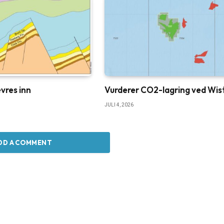
vres inn
Vurderer CO2-lagring ved Wis
JULI 4, 2026
DD A COMMENT