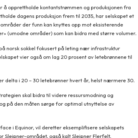
or å opprettholde kontantstrømmen og produksjonen fra
tholde dagens produksjon frem til 2035, har selskapet et
e områder der funn kan knyttes opp mot eksisterende
ideer» (umodne områder) som kan bidra med større volumer.
å norsk sokkel fokusert på leting nær infrastruktur
elskapet vier også om lag 20 prosent av letebrønnene til
r delta i 20 – 30 letebrønner hvert år, helst nærmere 30.
trategien skal bidra til videre ressursmodning og
og på den måten sørge for optimal utnyttelse av
face i Equinor, vil deretter eksemplifisere selskapets
r Sleipner-området, også kalt Sleipner Flerfelt.