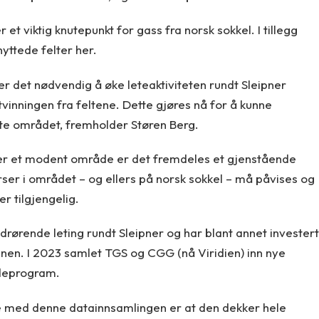
r et viktig knutepunkt for gass fra norsk sokkel. I tillegg
yttede felter her.
er det nødvendig å øke leteaktiviteten rundt Sleipner
tvinningen fra feltene. Dette gjøres nå for å kunne
te området, fremholder Støren Berg.
lt er et modent område er det fremdeles et gjenstående
ser i området – og ellers på norsk sokkel – må påvises og
r tilgjengelig.
rørende leting rundt Sleipner og har blant annet investert
nen. I 2023 samlet TGS og CGG (nå Viridien) inn nye
deprogram.
ke med denne datainnsamlingen er at den dekker hele