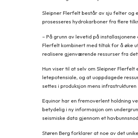
Sleipner Flerfelt består av sju felter og e
prosesseres hydrokarboner fra flere tilkn
– På grunn av levetid på installasjonene 
Flerfelt kombinert med tiltak for å øke u
realisere gjenværende ressurser fra det
Hun viser til at selv om Sleipner Flerfe
letepotensiale, og at uoppdagede ressur
settes i produksjon mens infrastrukturen e
Equinor har en fremoverlent holdning ved
betydelig i ny informasjon om undergrun
seismiske data gjennom et havbunnsno
Støren Berg forklarer at noe av det uni