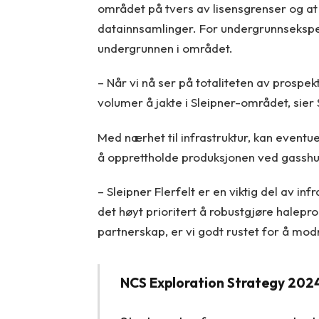
området på tvers av lisensgrenser og at 
datainnsamlinger. For undergrunnseksper
undergrunnen i området.
– Når vi nå ser på totaliteten av prospek
volumer å jakte i Sleipner-området, sier
Med nærhet til infrastruktur, kan eventuel
å opprettholde produksjonen ved gassh
– Sleipner Flerfelt er en viktig del av in
det høyt prioritert å robustgjøre halepr
partnerskap, er vi godt rustet for å mod
NCS Exploration Strategy 202