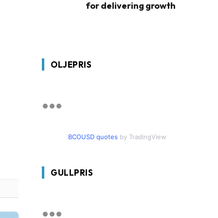
for delivering growth
OLJEPRIS
BCOUSD quotes
by TradingView
GULLPRIS