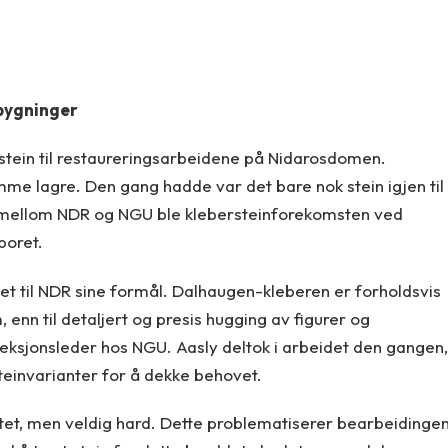
bygninger
rstein til restaureringsarbeidene på Nidarosdomen.
me lagre. Den gang hadde var det bare nok stein igjen til
kt mellom NDR og NGU ble klebersteinforekomsten ved
boret.
gnet til NDR sine formål. Dalhaugen-kleberen er forholdsvis
enn til detaljert og presis hugging av figurer og
seksjonsleder hos NGU. Aasly deltok i arbeidet den gangen,
steinvarianter for å dekke behovet.
itet, men veldig hard. Dette problematiserer bearbeidinge