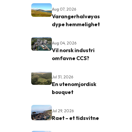
Aug 07, 2026
Varangerhalvøyas
dype hemmelighet
Aug 04, 2026
Vil norsk industri
omfavne CCS?
Jul 31, 2026
En utenomjordisk
bouquet
Jul 29, 2026
Raet – et tidsvitne