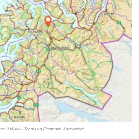
er i Målselv i Troms og Finnmark. Kartverket