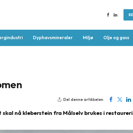
BE
Facebook
LinkedIn
ergindustri
Dyphavsmineraler
Miljø
Olje og gass
domen
Del denne artikkelen
t skal nå kleberstein fra Målselv brukes i restaurer