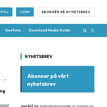
ABONNÉR PÅ NYHETSBREV
STILL
LOGIN
Geofunn
Download Media Guide
NYHETSBREV
Abonner på vårt
nyhetsbrev
ing
geo365.no
: ledende leverandør av nyheter og