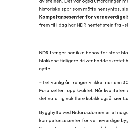
av steinen. Det var også utfordringer med
historiske spor som måtte hensyntas, si
Kompetansesenter for verneverdige b
frem til i dag har NDR hentet stein fra 
NDR trenger har ikke behov for store bl
blokkene tidligere driver hadde skrotet 
nytte.
– I et vanlig år trenger vi ikke mer enn 3
Forutsetter topp kvalitet. Når kvaliteten 
det naturlig nok flere kubikk også, sier L
Bygghytta ved Nidarosdomen er et nasjo
kompetansesenter for verneverdige bygn