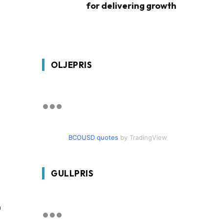
for delivering growth
OLJEPRIS
BCOUSD quotes
by TradingView
GULLPRIS
n