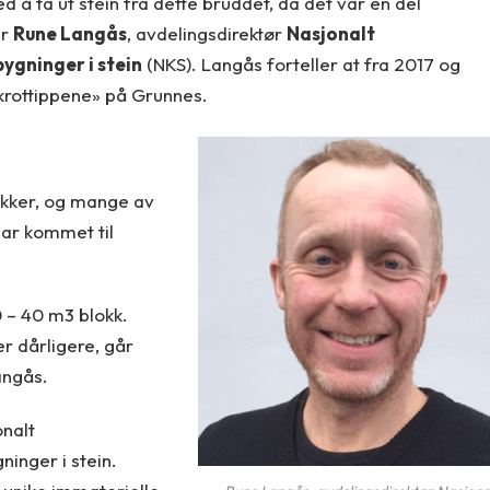
 å ta ut stein fra dette bruddet, da det var en del
er
Rune Langås
, avdelingsdirektør
Nasjonalt
ygninger i stein
(NKS). Langås forteller at fra 2017 og
«skrottippene» på Grunnes.
okker, og mange av
har kommet til
0 – 40 m3 blokk.
er dårligere, går
angås.
nalt
inger i stein.