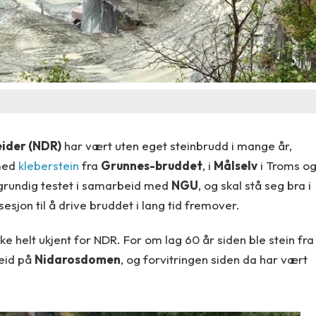
ider (NDR)
har vært uten eget steinbrudd i mange år,
 med
kleberstein
fra
Grunnes-bruddet
, i
Målselv
i Troms o
 grundig testet i samarbeid med
NGU
, og skal stå seg bra i
esjon til å drive bruddet i lang tid fremover.
e helt ukjent for NDR. For om lag 60 år siden ble stein fra
eid på
Nidarosdomen
, og forvitringen siden da har vært