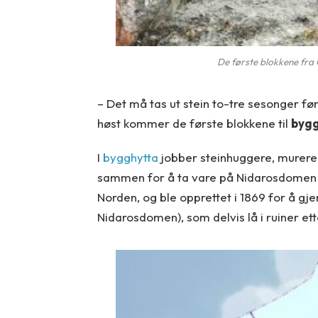
De første blokkene fra 
– Det må tas ut stein to-tre sesonger fø
høst kommer de første blokkene til
bygg
I
bygghytta
jobber steinhuggere, murere
sammen for å ta vare på Nidarosdome
Norden, og ble opprettet i 1869 for å g
Nidarosdomen), som delvis lå i ruiner ett