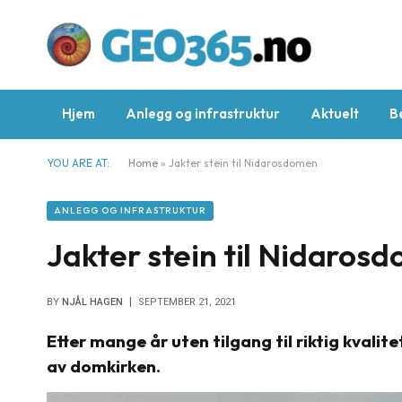
Hjem
Anlegg og infrastruktur
Aktuelt
B
YOU ARE AT:
Home
»
Jakter stein til Nidarosdomen
ANLEGG OG INFRASTRUKTUR
Jakter stein til Nidaros
BY
NJÅL HAGEN
SEPTEMBER 21, 2021
Etter mange år uten tilgang til riktig kvalite
av domkirken.