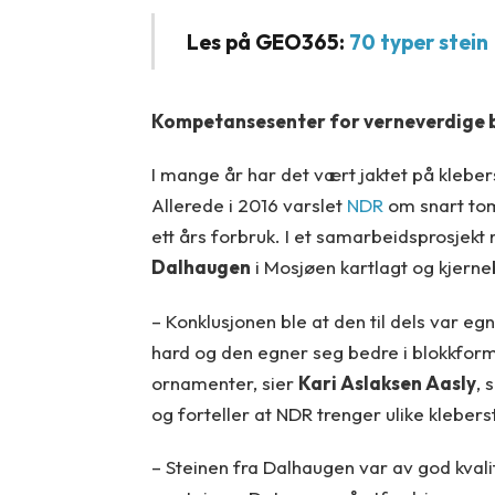
Les på GEO365:
70 typer stein
Kompetansesenter for verneverdige 
I mange år har det vært jaktet på klebe
Allerede i 2016 varslet
NDR
om snart tom
ett års forbruk. I et samarbeidsprosje
Dalhaugen
i Mosjøen kartlagt og kjerne
– Konklusjonen ble at den til dels var e
hard og den egner seg bedre i blokkform, 
ornamenter, sier
Kari Aslaksen Aasly
, 
og forteller at NDR trenger ulike kleber
– Steinen fra Dalhaugen var av god kval