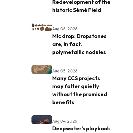
Redevelopment of the
historic Sèmè Field
Aug 06, 2026
Mic drop: Dropstones
are, in fact,
polymetallic nodules
Aug 05, 2026
Many CCS projects
may falter quietly
without the promised
benefits
Aug 04, 2026
Deepwater’s playbook