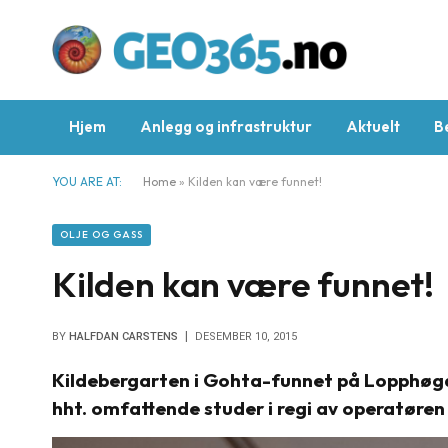
Hjem
Anlegg og infrastruktur
Aktuelt
B
YOU ARE AT:
Home
»
Kilden kan være funnet!
OLJE OG GASS
Kilden kan være funnet!
BY
HALFDAN CARSTENS
DESEMBER 10, 2015
Kildebergarten i Gohta-funnet på Lopphøgda 
hht. omfattende studer i regi av operatøren