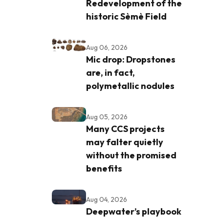
Redevelopment of the
historic Sèmè Field
Aug 06, 2026
Mic drop: Dropstones
are, in fact,
polymetallic nodules
Aug 05, 2026
Many CCS projects
may falter quietly
without the promised
benefits
Aug 04, 2026
Deepwater’s playbook