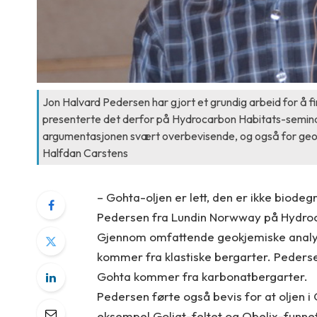
Jon Halvard Pedersen har gjort et grundig arbeid for å finn
presenterte det derfor på Hydrocarbon Habitats-semina
argumentasjonen svært overbevisende, og også for geokjm
Halfdan Carstens
– Gohta-oljen er lett, den er ikke biodeg
Pedersen fra Lundin Norwway på Hydroc
Gjennom omfattende geokjemiske analyser
kommer fra klastiske bergarter. Pederse
Gohta kommer fra karbonatbergarter.
Pedersen førte også bevis for at oljen i G
eksempel Goliat-feltet og Obelix-funnet