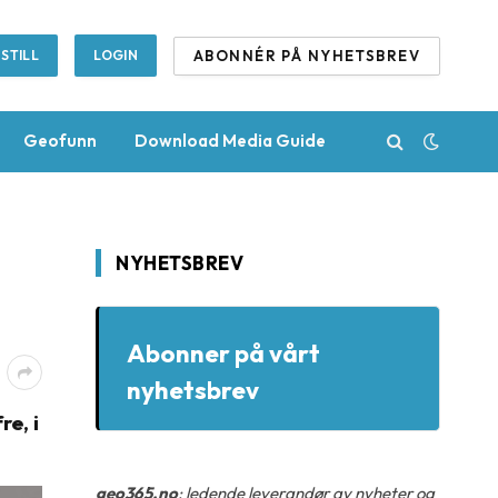
ABONNÉR PÅ NYHETSBREV
STILL
LOGIN
Geofunn
Download Media Guide
NYHETSBREV
Abonner på vårt
nyhetsbrev
e, i
geo365.no
: ledende leverandør av nyheter og