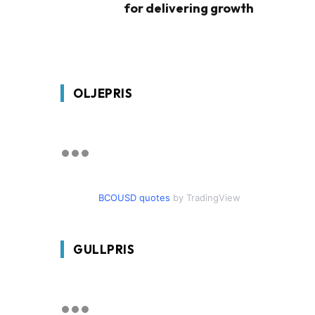
for delivering growth
OLJEPRIS
BCOUSD quotes
by TradingView
GULLPRIS