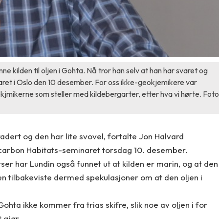
e kilden til oljen i Gohta. Nå tror han selv at han har svaret og
ret i Oslo den 10 desember. For oss ikke-geokjemikere var
ikerne som steller med kildebergarter, etter hva vi hørte. Foto
radert og den har lite svovel, fortalte Jon Halvard
arbon Habitats-seminaret torsdag 10. desember.
 har Lundin også funnet ut at kilden er marin, og at den
n tilbakeviste dermed spekulasjoner om at den oljen i
ohta ikke kommer fra trias skifre, slik noe av oljen i for
 gjør.