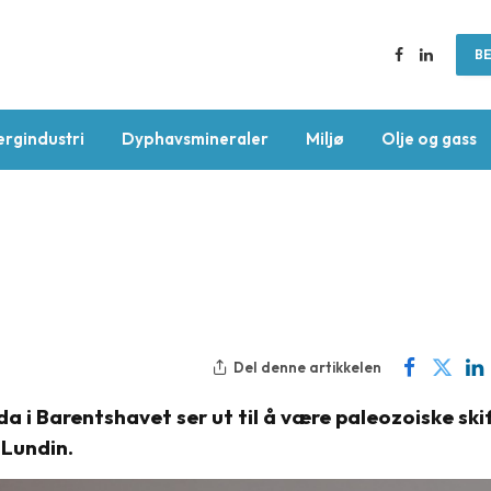
BE
Facebook
LinkedIn
ergindustri
Dyphavsmineraler
Miljø
Olje og gass
Del denne artikkelen
i Barentshavet ser ut til å være paleozoiske skifr
 Lundin.