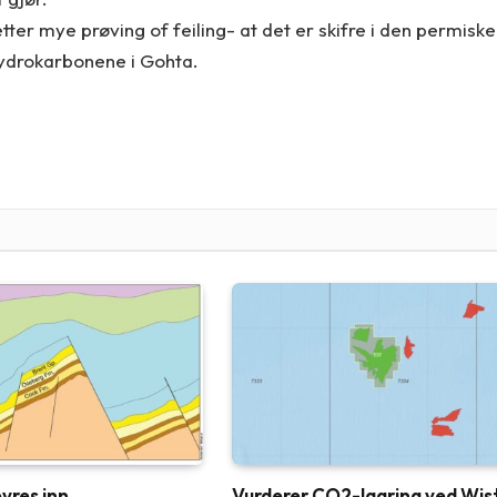
ter mye prøving of feiling- at det er skifre i den permiske
ydrokarbonene i Gohta.
vres inn
Vurderer CO2-lagring ved Wis