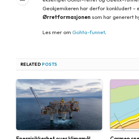
Geokjemikeren har derfor konkludert – et
Ørretformasjonen
som har generert h
Les mer om
Gohta-funnet
.
RELATED
POSTS
Energisikkerhet over klimamål
Carmen sne