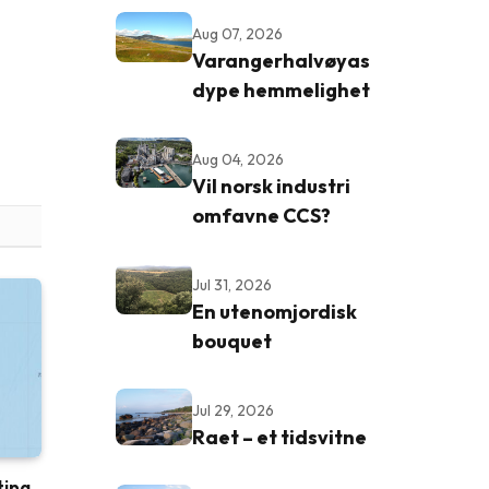
Aug 07, 2026
Varangerhalvøyas
dype hemmelighet
Aug 04, 2026
Vil norsk industri
omfavne CCS?
Jul 31, 2026
En utenomjordisk
bouquet
Jul 29, 2026
Raet – et tidsvitne
ting