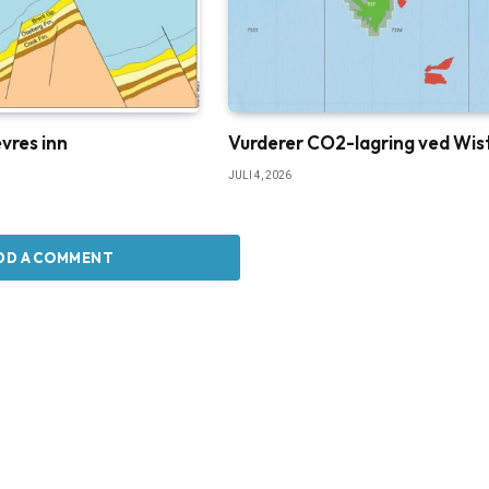
vres inn
Vurderer CO2-lagring ved Wis
JULI 4, 2026
DD A COMMENT