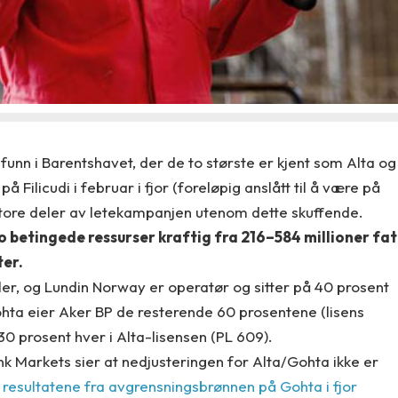
funn i Barentshavet, der de to største er kjent som Alta og
 Filicudi i februar i fjor (foreløpig anslått til å være på
 store deler av letekampanjen utenom dette skuffende.
o betingede ressurser kraftig fra 216–584 millioner fat
ter.
eler, og Lundin Norway er operatør og sitter på 40 prosent
ohta eier Aker BP de resterende 60 prosentene (lisens
0 prosent hver i Alta-lisensen (PL 609).
k Markets sier at nedjusteringen for Alta/Gohta ikke er
e resultatene fra avgrensningsbrønnen på Gohta i fjor