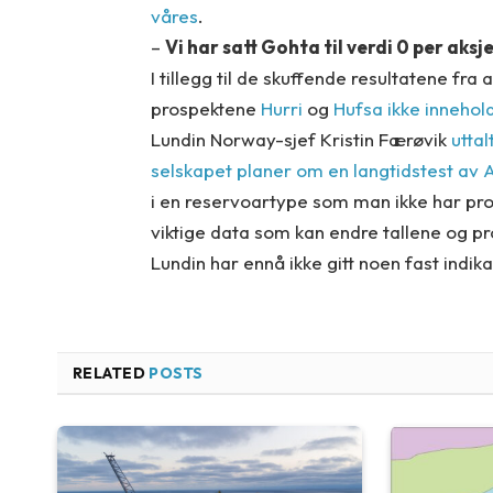
våres
.
–
Vi har satt Gohta til verdi 0 per aksj
I tillegg til de skuffende resultatene fr
prospektene
Hurri
og
Hufsa ikke inneho
Lundin Norway-sjef Kristin Færøvik
uttal
selskapet planer om en langtidstest a
i en reservoartype som man ikke har prod
viktige data som kan endre tallene og p
Lundin har ennå ikke gitt noen fast indik
RELATED
POSTS