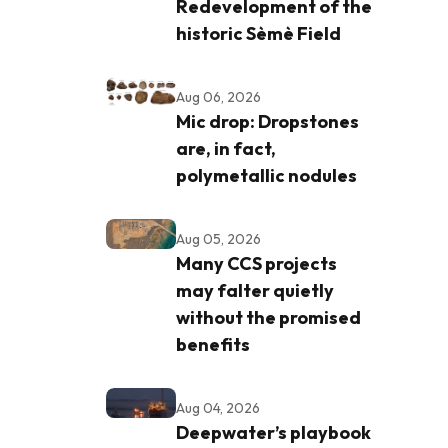
Redevelopment of the
historic Sèmè Field
Aug 06, 2026
Mic drop: Dropstones
are, in fact,
polymetallic nodules
Aug 05, 2026
Many CCS projects
may falter quietly
without the promised
benefits
Aug 04, 2026
Deepwater’s playbook