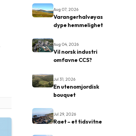
Aug 07, 2026
Varangerhalvøyas
dype hemmelighet
Aug 04, 2026
r
Vil norsk industri
omfavne CCS?
Jul 31, 2026
En utenomjordisk
bouquet
Jul 29, 2026
Raet – et tidsvitne