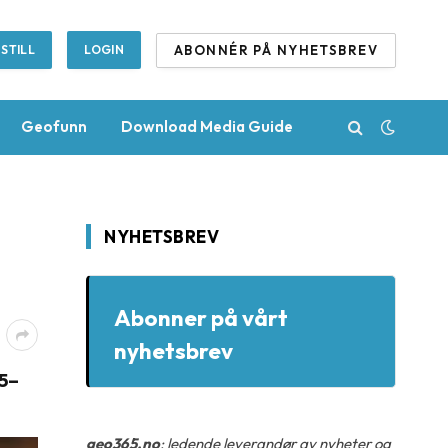
ABONNÉR PÅ NYHETSBREV
STILL
LOGIN
Geofunn
Download Media Guide
NYHETSBREV
Abonner på vårt
nyhetsbrev
15–
geo365.no
: ledende leverandør av nyheter og