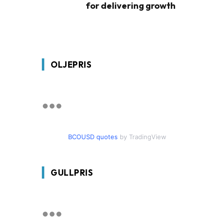
for delivering growth
OLJEPRIS
BCOUSD quotes
by TradingView
GULLPRIS