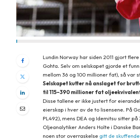
Lundin Norway har siden 2011 gjort flere 
Gohta. Selv om selskapet gjorde et funn på
mellom 36 og 100 millioner fat), så var
Selskapet kutter nå anslaget for brutt
til 115–390 millioner fat oljeekvivalen
Disse tallene er ikke justert for eierand
eierskap i hver av de to lisensene. På G
PL492), mens DEA og Idemitsu sitter på 3
Oljeanalytiker Anders Holte i Danske Ban
noen stor overraskelse
gitt de skuffend