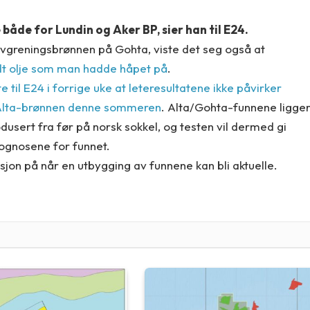
e både for Lundin og Aker BP, sier han til E24.
a avgreningsbrønnen på Gohta, viste det seg også at
ldt olje som man hadde håpet på
.
te til E24 i forrige uke at leteresultatene ikke påvirker
v Alta-brønnen denne sommeren
. Alta/Gohta-funnene ligge
usert fra før på norsk sokkel, og testen vil dermed gi
rognosene for funnet.
asjon på når en utbygging av funnene kan bli aktuelle.