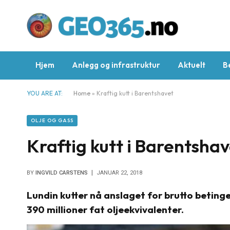
Hjem
Anlegg og infrastruktur
Aktuelt
B
YOU ARE AT:
Home
»
Kraftig kutt i Barentshavet
OLJE OG GASS
Kraftig kutt i Barentshav
BY
INGVILD CARSTENS
JANUAR 22, 2018
Lundin kutter nå anslaget for brutto betinged
390 millioner fat oljeekvivalenter.