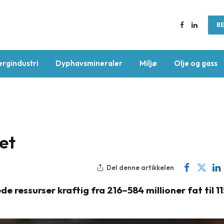
BE
Facebook
LinkedIn
ergindustri
Dyphavsmineraler
Miljø
Olje og gass
et
Del denne artikkelen
e ressurser kraftig fra 216–584 millioner fat til 1